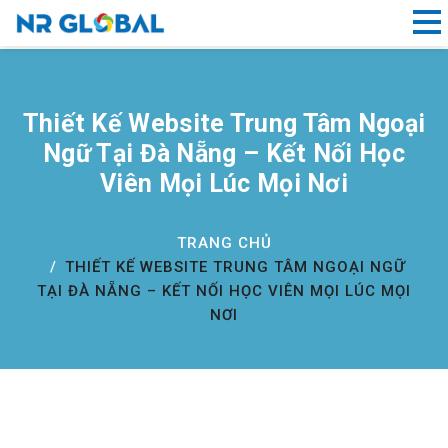
Liên kết nhanh
Thiết Kế Website Trung Tâm Ngoại
Dịch
Ngữ Tại Đà Nẵng – Kết Nối Học
Vụ
Viên Mọi Lúc Mọi Nơi
Thiết
Kế
Website
TRANG CHỦ
Đà
THIẾT KẾ WEBSITE TRUNG TÂM NGOẠI NGỮ
Nẵng
TẠI ĐÀ NẴNG – KẾT NỐI HỌC VIÊN MỌI LÚC MỌI
NƠI
Đăng
ký
tên
miền
Hồ