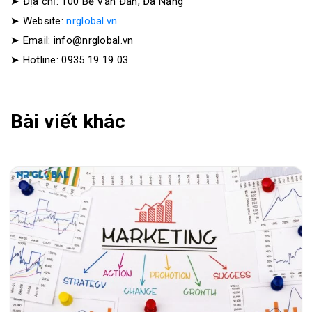
➤ Địa chỉ: 100 Bế Văn Đàn, Đà Nẵng
➤ Website:
nrglobal.vn
➤ Email: info@nrglobal.vn
➤ Hotline: 0935 19 19 03
Bài viết khác