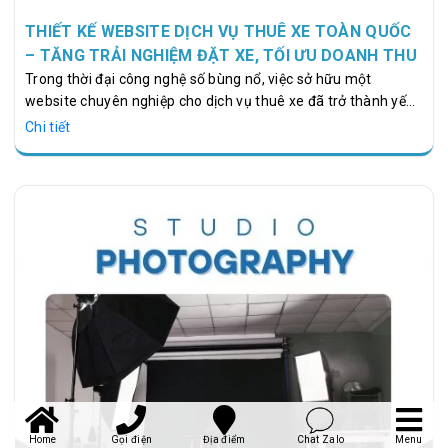
THIẾT KẾ WEBSITE DỊCH VỤ THUÊ XE TOÀN QUỐC
– TĂNG TRẢI NGHIỆM ĐẶT XE, TỐI ƯU DOANH THU
Trong thời đại công nghệ số bùng nổ, việc sở hữu một
website chuyên nghiệp cho dịch vụ thuê xe đã trở thành yếu
tố bắt buộc nếu doanh nghiệp muốn cạnh tranh, mở rộng thị
Chi tiết
trường và tăng trưởng doanh thu bền vững. Khách hàng hiện
nay ưu tiên đặt xe online bởi tính nhanh chóng, minh bạch
giá, dễ lựa chọn và thuận tiện trong quá trình theo dõi lịch
trình. Vì vậy, Thiết Kế Website Dịch Vụ Thuê Xe Toàn Quốc,
tối ưu UX/UI, tích hợp hệ thống đặt xe tự động, thanh toán
trực tuyến và…
Home
Gọi điện
Địa điểm
Chat Zalo
Menu