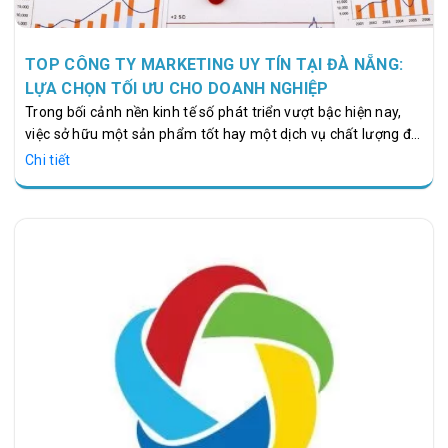
TOP CÔNG TY MARKETING UY TÍN TẠI ĐÀ NẴNG:
LỰA CHỌN TỐI ƯU CHO DOANH NGHIỆP
Trong bối cảnh nền kinh tế số phát triển vượt bậc hiện nay,
việc sở hữu một sản phẩm tốt hay một dịch vụ chất lượng đã
không còn là yếu tố duy nhất đảm bảo cho sự thành công
Chi tiết
của doanh nghiệp. Để tồn tại, cạnh tranh và phát triển bền
vững, các thương hiệu buộc phải tiếp cận khách hàng một
cách thông minh, nhất quán trên không gian mạng. Đà Nẵng
– trung tâm kinh tế, văn hóa và công nghệ của miền Trung –
chứng kiến sự bùng nổ mạnh mẽ của làn sóng chuyển đổi…