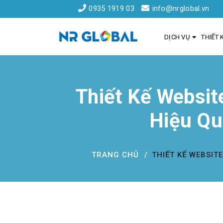
0935 1919 03
info@nrglobal.vn
DỊCH VỤ
THIẾT 
Thiết Kế Websit
Liên kết nhanh
Hiệu Qu
Dịch Vụ Thiết Kế Website Đà Nẵng
Đăng ký tên miền
TRANG CHỦ
THIẾT KẾ WEBSIT
Hồ sơ năng lực
Khách hàng