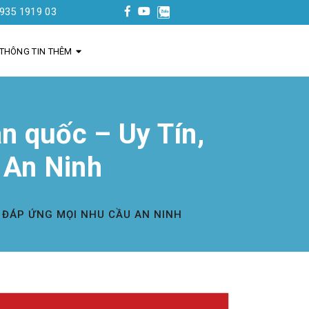
03
THÔNG TIN THÊM
n quốc – Uy Tín,
 An Ninh
Ả, ĐÁP ỨNG MỌI NHU CẦU AN NINH