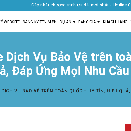
Cập nhật chương trình ưu đãi mới nhất - Hotline 0935 1919 
KẾ WEBSITE
ĐĂNG KÝ TÊN MIỀN
DỰ ÁN
BẢNG GIÁ
KHÁCH HÀNG
e Dịch Vụ Bảo Vệ trên toà
ả, Đáp Ứng Mọi Nhu Cầu
E DỊCH VỤ BẢO VỆ TRÊN TOÀN QUỐC – UY TÍN, HIỆU QU