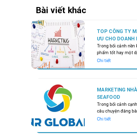
Bài viết khác
TOP CÔNG TY MA
ƯU CHO DOANH 
Trong bối cảnh nền k
phẩm tốt hay một dị
cho sự thành công c
Chi tiết
vững, các thương hi
nhất quán trên khôn
nghệ của miền Trun
đổi…
MARKETING NHÀ
SEAFOOD
Trong bối cảnh cạnh
câu chuyện đăng bài
hành toàn diện. Cas
Chi tiết
ràng: vì sao nhiều 
Bài viết này sẽ đi t