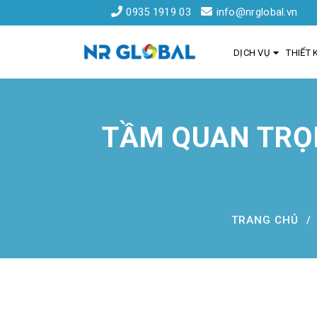
0935 1919 03
info@nrglobal.vn
DỊCH VỤ
THIẾT 
TẦM QUAN TRỌ
Liên kết nhanh
Dịch Vụ Thiết Kế Website Đà Nẵng
Đăng ký tên miền
TRANG CHỦ
Hồ sơ năng lực
Khách hàng