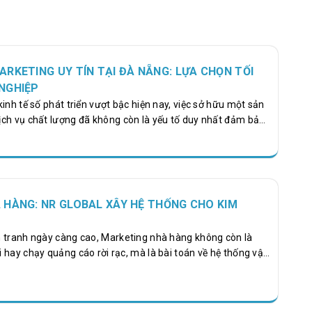
RKETING UY TÍN TẠI ĐÀ NẴNG: LỰA CHỌN TỐI
NGHIỆP
inh tế số phát triển vượt bậc hiện nay, việc sở hữu một sản
ch vụ chất lượng đã không còn là yếu tố duy nhất đảm bảo
ủa doanh nghiệp. Để tồn tại, cạnh tranh và phát triển bền
ệu buộc phải tiếp cận khách hàng một cách thông minh,
g gian mạng. Đà Nẵng – trung tâm kinh tế, văn hóa và công
g – chứng kiến sự bùng nổ mạnh mẽ của làn sóng chuyển
 HÀNG: NR GLOBAL XÂY HỆ THỐNG CHO KIM
 tranh ngày càng cao, Marketing nhà hàng không còn là
 hay chạy quảng cáo rời rạc, mà là bài toán về hệ thống vận
e study của NR Global với KIM Seafood đặt ra một vấn đề rõ
nhà hàng đầu tư mạnh nhưng vẫn không có khách ổn định?
hẳng vào nguyên nhân cốt lõi và mở ra hướng tiếp cận mới