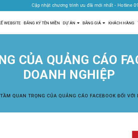
Cập nhật chương trình ưu đãi mới nhất - Hotline 0935 1919 0
KẾ WEBSITE
ĐĂNG KÝ TÊN MIỀN
DỰ ÁN
BẢNG GIÁ
KHÁCH HÀNG
NG CỦA QUẢNG CÁO FAC
DOANH NGHIỆP
TẦM QUAN TRỌNG CỦA QUẢNG CÁO FACEBOOK ĐỐI VỚI