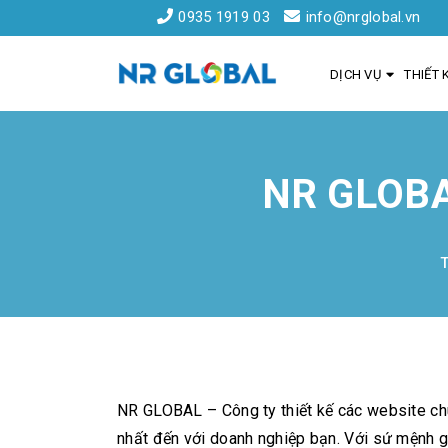
0935 1919 03
info@nrglobal.vn
DỊCH VỤ
THIẾT 
NR GLOBA
Liên kết nhanh
Dịch Vụ Thiết Kế Website Đà Nẵng
Đăng ký tên miền
Hồ sơ năng lực
Khách hàng
NR GLOBAL – Công ty thiết kế các website chu
nhất đến với doanh nghiệp bạn. Với sứ mệnh g