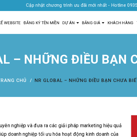
Cập nhật chương trình ưu đãi mới nhất - Hotline 0935 1919 03
KẾ WEBSITE
ĐĂNG KÝ TÊN MIỀN
DỰ ÁN
BẢNG GIÁ
KHÁCH HÀNG
L – NHỮNG ĐIỀU BẠN 
TRANG CHỦ
NR GLOBAL – NHỮNG ĐIỀU BẠN CHƯA BIẾ
yên nghiệp và đưa ra các giải pháp marketing hiệu quả
iúp doanh nghiệp tối ưu hóa hoạt động kinh doanh của