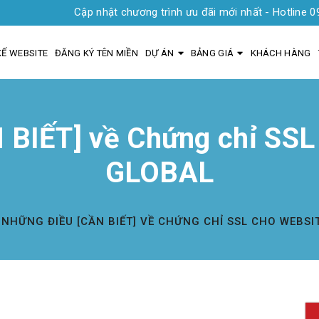
Cập nhật chương trình ưu đãi mới nhất - Hotline 0935 19
KẾ WEBSITE
ĐĂNG KÝ TÊN MIỀN
DỰ ÁN
BẢNG GIÁ
KHÁCH HÀNG
 BIẾT] về Chứng chỉ SSL 
GLOBAL
NHỮNG ĐIỀU [CẦN BIẾT] VỀ CHỨNG CHỈ SSL CHO WEBSI