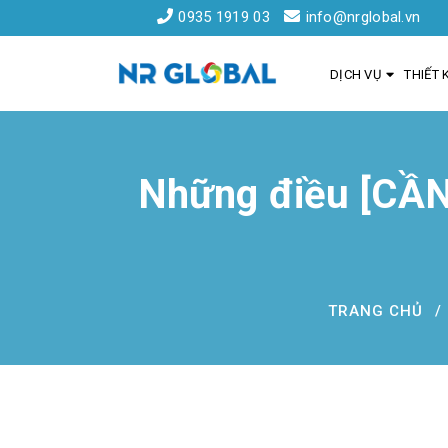
0935 1919 03
info@nrglobal.vn
DỊCH VỤ
THIẾT 
Những điều [CẦN
Liên kết nhanh
Dịch Vụ Thiết Kế Website Đà Nẵng
Đăng ký tên miền
TRANG CHỦ
Hồ sơ năng lực
Khách hàng