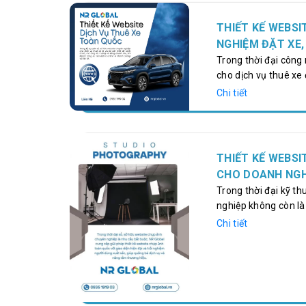
THIẾT KẾ WEBSI
NGHIỆM ĐẶT XE,
Trong thời đại công
cho dịch vụ thuê xe
tranh, mở rộng thị 
Chi tiết
nay ưu tiên đặt xe o
thuận tiện trong quá 
Thuê Xe Toàn Quốc, 
trực tuyến và…
THIẾT KẾ WEBSI
CHO DOANH NGH
Trong thời đại kỹ t
nghiệp không còn là 
ảnh gia, và doanh n
Chi tiết
nghiệp giúp bạn quả
thương hiệu. NR Glob
chụp ảnh toàn quốc v
dùng xuất sắc.…