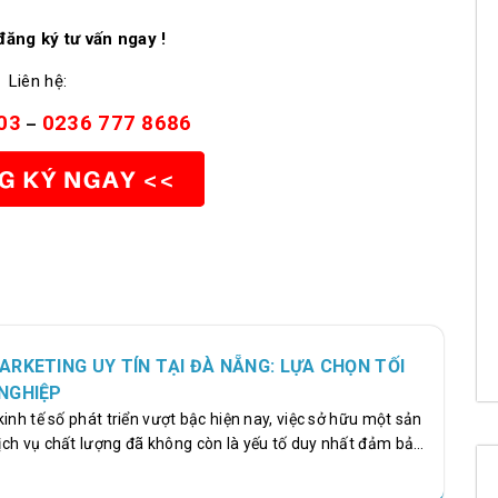
đăng ký tư vấn ngay !
Liên hệ:
03
0236 777 8686
–
RKETING UY TÍN TẠI ĐÀ NẴNG: LỰA CHỌN TỐI
NGHIỆP
inh tế số phát triển vượt bậc hiện nay, việc sở hữu một sản
ch vụ chất lượng đã không còn là yếu tố duy nhất đảm bảo
ủa doanh nghiệp. Để tồn tại, cạnh tranh và phát triển bền
ệu buộc phải tiếp cận khách hàng một cách thông minh,