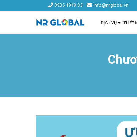
0935 1919 03
info@nrglobal.vn
DỊCH VỤ
THIẾT 
Chươ
Liên kết nhanh
Dịch Vụ Thiết Kế Website Đà Nẵng
Đăng ký tên miền
Hồ sơ năng lực
Khách hàng