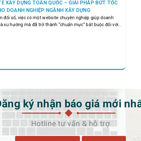
TE XÂY DỰNG TOÀN QUỐC – GIẢI PHÁP BỨT TỐC
HO DOANH NGHIỆP NGÀNH XÂY DỰNG
n đổi số, việc có một website chuyên nghiệp giúp doanh
à xu hướng mà đã trở thành “chuẩn mực” bắt buộc đối với
ong ngành xây dựng. Một website ấn tượng, tối ưu SEO và
ng lực thi công giúp doanh nghiệp khẳng định uy tín, thu hút
ợi thế cạnh tranh trước hàng nghìn đối thủ khác trên toàn
dịch vụ thiết kế website xây dựng toàn quốc đang trở thành
c được…
ăng ký nhận báo giá mới nh
Hotline tư vấn & hỗ trợ