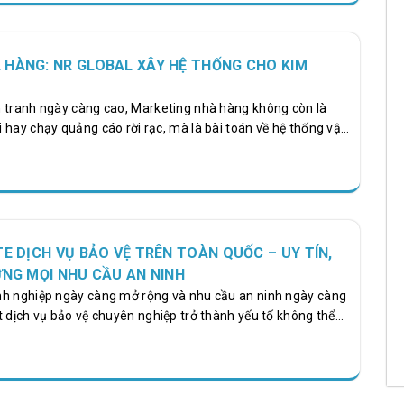
g gian mạng. Đà Nẵng – trung tâm kinh tế, văn hóa và công
g – chứng kiến sự bùng nổ mạnh mẽ của làn sóng chuyển
 HÀNG: NR GLOBAL XÂY HỆ THỐNG CHO KIM
 tranh ngày càng cao, Marketing nhà hàng không còn là
 hay chạy quảng cáo rời rạc, mà là bài toán về hệ thống vận
e study của NR Global với KIM Seafood đặt ra một vấn đề rõ
nhà hàng đầu tư mạnh nhưng vẫn không có khách ổn định?
hẳng vào nguyên nhân cốt lõi và mở ra hướng tiếp cận mới
m kiếm thực tế của khách hàng. [video width="720"
"https://nrglobal.vn/wp-
26/04/clipsave.net-
TE DỊCH VỤ BẢO VỆ TRÊN TOÀN QUỐC – UY TÍN,
_i_s_n_s_ch_ch_t_l_ng_Kimseafood_Kimseafood_HaiSanSach_Tu
ỨNG MỌI NHU CẦU AN NINH
 autoplay="true" muted="true"][/video]…
nh nghiệp ngày càng mở rộng và nhu cầu an ninh ngày càng
t dịch vụ bảo vệ chuyên nghiệp trở thành yếu tố không thể
sản, nhân viên và khách hàng. Đồng thời, với sự bùng nổ của
ng trên toàn quốc, việc sử dụng dịch vụ thiết kế website dịch
 quốc giúp doanh nghiệp nâng cao uy tín, tiếp cận khách
ản lý dịch vụ hiệu quả. Bài viết dưới đây sẽ giúp bạn…