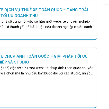
TE DỊCH VỤ THUÊ XE TOÀN QUỐC – TĂNG TRẢI
 TỐI ƯU DOANH THU
 nghệ số bùng nổ, việc sở hữu một website chuyên nghiệp
 đã trở thành yếu tố bắt buộc nếu doanh nghiệp muốn cạnh
trường và tăng trưởng doanh thu bền vững. Khách hàng hiện
nline bởi tính nhanh chóng, minh bạch giá, dễ lựa chọn và
trình theo dõi lịch trình. Vì vậy, Thiết Kế Website Dịch Vụ
tối ưu UX/UI, tích hợp hệ thống đặt xe tự động, thanh toán
TE CHỤP ẢNH TOÀN QUỐC – GIẢI PHÁP TỐI ƯU
IỆP VÀ STUDIO
huật số, việc sở hữu một website chụp ảnh toàn quốc chuyên
lựa chọn mà là nhu cầu bắt buộc đối với các studio, nhiếp
ghiệp liên quan đến lĩnh vực hình ảnh. Một website chuyên
ng bá dịch vụ, thu hút khách hàng tiềm năng và nâng tầm
al là đơn vị tiên phong cung cấp dịch vụ thiết kế website
ới giải pháp tối ưu, giao diện hiện đại và trải nghiệm người