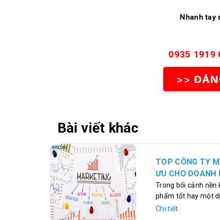
Nhanh tay 
0935 1919 
Bài viết khác
TOP CÔNG TY MA
ƯU CHO DOANH 
Trong bối cảnh nền k
phẩm tốt hay một dị
cho sự thành công c
Chi tiết
vững, các thương hi