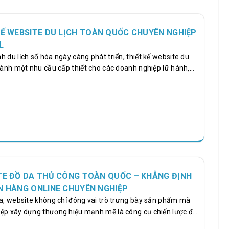
KẾ WEBSITE DU LỊCH TOÀN QUỐC CHUYÊN NGHIỆP
L
 du lịch số hóa ngày càng phát triển, thiết kế website du
thành một nhu cầu cấp thiết cho các doanh nghiệp lữ hành,
 công ty du lịch. Một website chuyên nghiệp không chỉ là
 vụ mà còn là công cụ chiến lược giúp tăng doanh thu, nâng
ng thị trường. NR Global, với 7 năm kinh nghiệm hoạt động,
.000 dự án Web và 500 chiến dịch Marketing, cung cấp Dịch
ITE ĐỒ DA THỦ CÔNG TOÀN QUỐC – KHẲNG ĐỊNH
N HÀNG ONLINE CHUYÊN NGHIỆP
óa, website không chỉ đóng vai trò trưng bày sản phẩm mà
ệp xây dựng thương hiệu mạnh mẽ là công cụ chiến lược để
da thủ công khẳng định chất riêng, nâng tầm thương hiệu