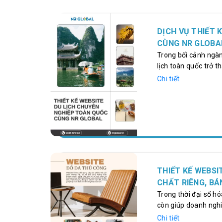
DỊCH VỤ THIẾT 
CÙNG NR GLOBA
Trong bối cảnh ngành
lịch toàn quốc trở 
khách sạn, resort và
Chi tiết
kênh giới thiệu dịch
cao uy tín và mở rộ
đã triển khai hơn 1
vụ thiết…
THIẾT KẾ WEBS
CHẤT RIÊNG, BÁ
Trong thời đại số h
còn giúp doanh nghi
các thương hiệu đồ 
Chi tiết