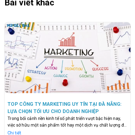
Bài viết khác
TOP CÔNG TY MARKETING UY TÍN TẠI ĐÀ NẴNG:
LỰA CHỌN TỐI ƯU CHO DOANH NGHIỆP
Trong bối cảnh nền kinh tế số phát triển vượt bậc hiện nay,
việc sở hữu một sản phẩm tốt hay một dịch vụ chất lượng đã
không còn là yếu tố duy nhất đảm bảo cho sự thành công
Chi tiết