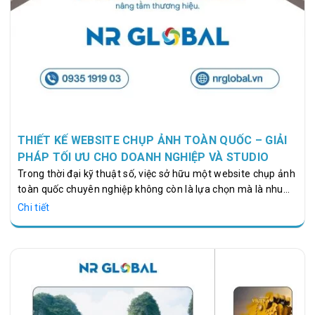
THIẾT KẾ WEBSITE CHỤP ẢNH TOÀN QUỐC – GIẢI
PHÁP TỐI ƯU CHO DOANH NGHIỆP VÀ STUDIO
Trong thời đại kỹ thuật số, việc sở hữu một website chụp ảnh
toàn quốc chuyên nghiệp không còn là lựa chọn mà là nhu
cầu bắt buộc đối với các studio, nhiếp ảnh gia, và doanh
Chi tiết
nghiệp liên quan đến lĩnh vực hình ảnh. Một website chuyên
nghiệp giúp bạn quảng bá dịch vụ, thu hút khách hàng tiềm
năng và nâng tầm thương hiệu. NR Global là đơn vị tiên
phong cung cấp dịch vụ thiết kế website chụp ảnh toàn quốc
với giải pháp tối ưu, giao diện hiện đại và trải nghiệm người
dùng xuất sắc.…