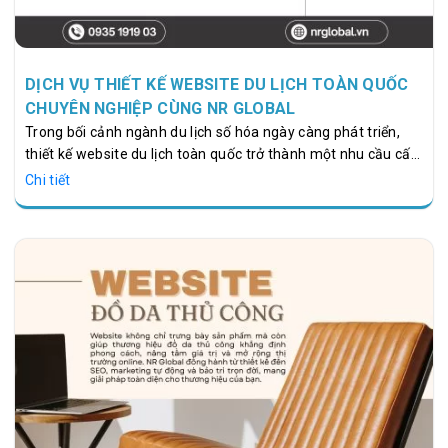
DỊCH VỤ THIẾT KẾ WEBSITE DU LỊCH TOÀN QUỐC
CHUYÊN NGHIỆP CÙNG NR GLOBAL
Trong bối cảnh ngành du lịch số hóa ngày càng phát triển,
thiết kế website du lịch toàn quốc trở thành một nhu cầu cấp
thiết cho các doanh nghiệp lữ hành, khách sạn, resort và
Chi tiết
công ty du lịch. Một website chuyên nghiệp không chỉ là kênh
giới thiệu dịch vụ mà còn là công cụ chiến lược giúp tăng
doanh thu, nâng cao uy tín và mở rộng thị trường. NR Global,
với 7 năm kinh nghiệm hoạt động, đã triển khai hơn 1.000 dự
án Web và 500 chiến dịch Marketing, cung cấp Dịch vụ thiết…