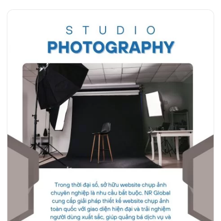
nay ưu tiên đặt xe online bởi tính nhanh chóng, minh bạch
giá, dễ lựa chọn và thuận tiện trong quá trình theo dõi lịch
trình. Vì vậy, Thiết Kế Website Dịch Vụ Thuê Xe Toàn Quốc,
tối ưu UX/UI, tích hợp hệ thống đặt xe tự động, thanh toán
trực tuyến và…