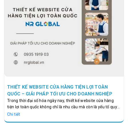
THIẾT KẾ WEBSITE CỬA HÀNG TIỆN LỢI TOÀN
QUỐC – GIẢI PHÁP TỐI ƯU CHO DOANH NGHIỆP
Trong thời đại số hóa ngày nay, thiết kế website cửa hàng
tiện lợi toàn quốc không chỉ là nhu cầu mà còn là yếu tố quyết
định để doanh nghiệp tăng trưởng bền vững. Một website
Chi tiết
chuyên nghiệp giúp cửa hàng tiện lợi kết nối với khách hàng
trên phạm vi toàn quốc, tối ưu hóa trải nghiệm người dùng và