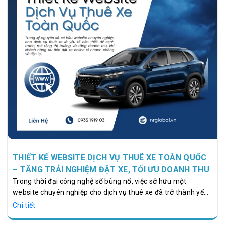
THIẾT KẾ WEBSITE DỊCH VỤ THUÊ XE TOÀN QUỐC
– TĂNG TRẢI NGHIỆM ĐẶT XE, TỐI ƯU DOANH THU
Trong thời đại công nghệ số bùng nổ, việc sở hữu một
website chuyên nghiệp cho dịch vụ thuê xe đã trở thành yếu
tố bắt buộc nếu doanh nghiệp muốn cạnh tranh, mở rộng thị
Chi tiết
trường và tăng trưởng doanh thu bền vững. Khách hàng hiện