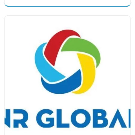
của doanh nghiệp. Để tồn tại, cạnh tranh và phát triển bền
vững, các thương hiệu buộc phải tiếp cận khách hàng một
cách thông minh, nhất quán trên không gian mạng. Đà Nẵng
– trung tâm kinh tế, văn hóa và công nghệ của miền Trung –
chứng kiến sự bùng nổ mạnh mẽ của làn sóng chuyển đổi…