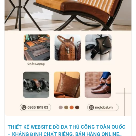
THIẾT KẾ WEBSITE ĐỒ DA THỦ CÔNG TOÀN QUỐC
– KHẲNG ĐỊNH CHẤT RIÊNG, BÁN HÀNG ONLINE