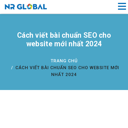
Liên kết nhanh
Cách viết bài chuẩn SEO cho
Dịch
website mới nhất 2024
Vụ
Thiết
Kế
TRANG CHỦ
Website
CÁCH VIẾT BÀI CHUẨN SEO CHO WEBSITE MỚI
Đà
NHẤT 2024
Nẵng
Đăng
ký
tên
miền
Hồ