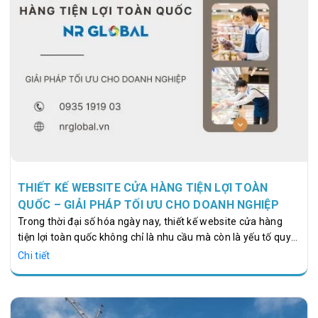
THIẾT KẾ WEBSITE CỬA HÀNG TIỆN LỢI TOÀN
QUỐC – GIẢI PHÁP TỐI ƯU CHO DOANH NGHIỆP
Trong thời đại số hóa ngày nay, thiết kế website cửa hàng
tiện lợi toàn quốc không chỉ là nhu cầu mà còn là yếu tố quyết
định để doanh nghiệp tăng trưởng bền vững. Một website
Chi tiết
chuyên nghiệp giúp cửa hàng tiện lợi kết nối với khách hàng
trên phạm vi toàn quốc, tối ưu hóa trải nghiệm người dùng và
nâng cao doanh thu. Với kinh nghiệm nhiều năm trong lĩnh
vực thiết kế web, NR Global cung cấp giải pháp toàn diện, từ