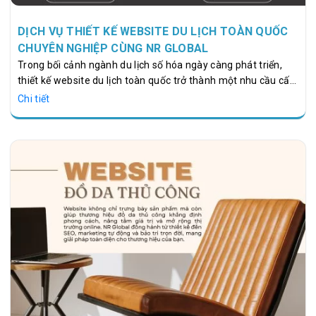
DỊCH VỤ THIẾT KẾ WEBSITE DU LỊCH TOÀN QUỐC
CHUYÊN NGHIỆP CÙNG NR GLOBAL
Trong bối cảnh ngành du lịch số hóa ngày càng phát triển,
thiết kế website du lịch toàn quốc trở thành một nhu cầu cấp
thiết cho các doanh nghiệp lữ hành, khách sạn, resort và
Chi tiết
công ty du lịch. Một website chuyên nghiệp không chỉ là kênh
giới thiệu dịch vụ mà còn là công cụ chiến lược giúp tăng
doanh thu, nâng cao uy tín và mở rộng thị trường. NR Global,
với 7 năm kinh nghiệm hoạt động, đã triển khai hơn 1.000 dự
án Web và 500 chiến dịch Marketing, cung cấp Dịch vụ thiết…