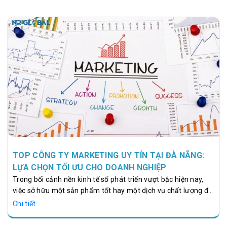
TOP CÔNG TY MARKETING UY TÍN TẠI ĐÀ NẴNG:
LỰA CHỌN TỐI ƯU CHO DOANH NGHIỆP
Trong bối cảnh nền kinh tế số phát triển vượt bậc hiện nay,
việc sở hữu một sản phẩm tốt hay một dịch vụ chất lượng đã
không còn là yếu tố duy nhất đảm bảo cho sự thành công
Chi tiết
của doanh nghiệp. Để tồn tại, cạnh tranh và phát triển bền
vững, các thương hiệu buộc phải tiếp cận khách hàng một