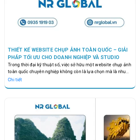
THIẾT KẾ WEBSITE CHỤP ẢNH TOÀN QUỐC – GIẢI
PHÁP TỐI ƯU CHO DOANH NGHIỆP VÀ STUDIO
Trong thời đại kỹ thuật số, việc sở hữu một website chụp ảnh
toàn quốc chuyên nghiệp không còn là lựa chọn mà là nhu
cầu bắt buộc đối với các studio, nhiếp ảnh gia, và doanh
Chi tiết
nghiệp liên quan đến lĩnh vực hình ảnh. Một website chuyên
nghiệp giúp bạn quảng bá dịch vụ, thu hút khách hàng tiềm
năng và nâng tầm thương hiệu. NR Global là đơn vị tiên
phong cung cấp dịch vụ thiết kế website chụp ảnh toàn quốc
với giải pháp tối ưu, giao diện hiện đại và trải nghiệm người
dùng xuất sắc.…