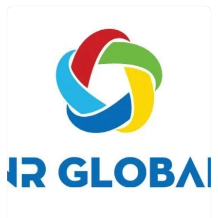
cách thông minh, nhất quán trên không gian mạng. Đà Nẵng
– trung tâm kinh tế, văn hóa và công nghệ của miền Trung –
chứng kiến sự bùng nổ mạnh mẽ của làn sóng chuyển đổi…