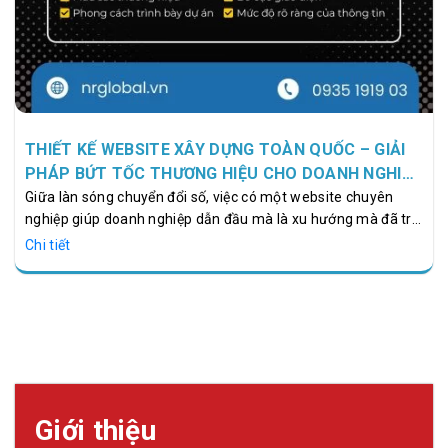
THIẾT KẾ WEBSITE XÂY DỰNG TOÀN QUỐC – GIẢI
PHÁP BỨT TỐC THƯƠNG HIỆU CHO DOANH NGHIỆP
NGÀNH XÂY DỰNG
Giữa làn sóng chuyển đổi số, việc có một website chuyên
nghiệp giúp doanh nghiệp dẫn đầu mà là xu hướng mà đã trở
thành “chuẩn mực” bắt buộc đối với các doanh nghiệp trong
Chi tiết
ngành xây dựng. Một website ấn tượng, tối ưu SEO và truyền
tải đầy đủ năng lực thi công giúp doanh nghiệp khẳng định uy
tín, thu hút khách hàng và tạo lợi thế cạnh tranh trước hàng
nghìn đối thủ khác trên toàn quốc. Chính vì vậy, dịch vụ thiết
kế website xây dựng toàn quốc đang trở thành giải pháp
chiến lược được…
Giới thiệu