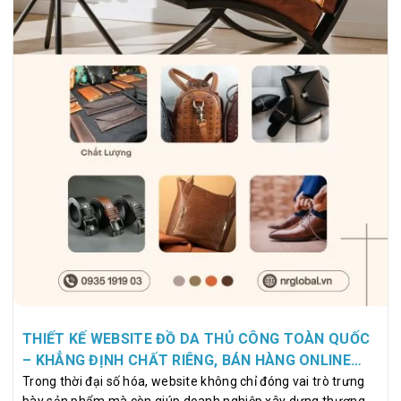
THIẾT KẾ WEBSITE ĐỒ DA THỦ CÔNG TOÀN QUỐC
– KHẲNG ĐỊNH CHẤT RIÊNG, BÁN HÀNG ONLINE
CHUYÊN NGHIỆP
Trong thời đại số hóa, website không chỉ đóng vai trò trưng