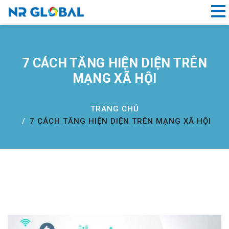
Liên kết nhanh
7 CÁCH TĂNG HIỆN DIỆN TRÊN
Dịch
MẠNG XÃ HỘI
Vụ
Thiết
Kế
TRANG CHỦ
Website
7 CÁCH TĂNG HIỆN DIỆN TRÊN MẠNG XÃ HỘI
Đà
Nẵng
Đăng
ký
tên
miền
Hồ