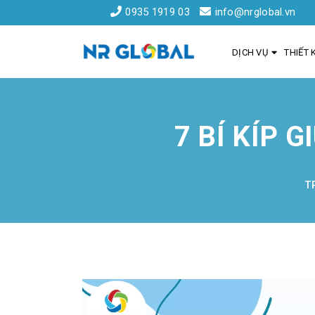
0935 1919 03
info@nrglobal.vn
DỊCH VỤ
THIẾT 
7 BÍ KÍP 
Liên kết nhanh
Dịch Vụ Thiết Kế Website Đà Nẵng
T
Đăng ký tên miền
Hồ sơ năng lực
Khách hàng