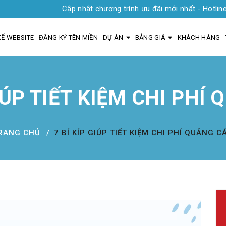
Cập nhật chương trình ưu đãi mới nhất - Hotline 0935 1919
KẾ WEBSITE
ĐĂNG KÝ TÊN MIỀN
DỰ ÁN
BẢNG GIÁ
KHÁCH HÀNG
GIÚP TIẾT KIỆM CHI PHÍ
RANG CHỦ
7 BÍ KÍP GIÚP TIẾT KIỆM CHI PHÍ QUẢNG C