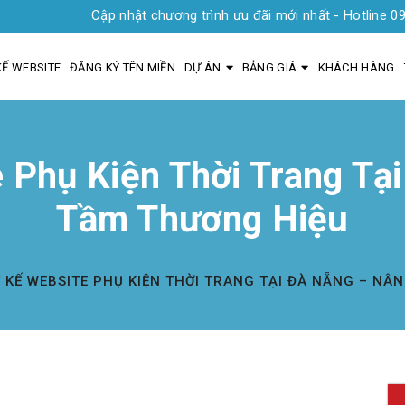
Cập nhật chương trình ưu đãi mới nhất - Hotline 0935 1919 0
KẾ WEBSITE
ĐĂNG KÝ TÊN MIỀN
DỰ ÁN
BẢNG GIÁ
KHÁCH HÀNG
e Phụ Kiện Thời Trang Tạ
Tầm Thương Hiệu
T KẾ WEBSITE PHỤ KIỆN THỜI TRANG TẠI ĐÀ NẴNG – NÂ