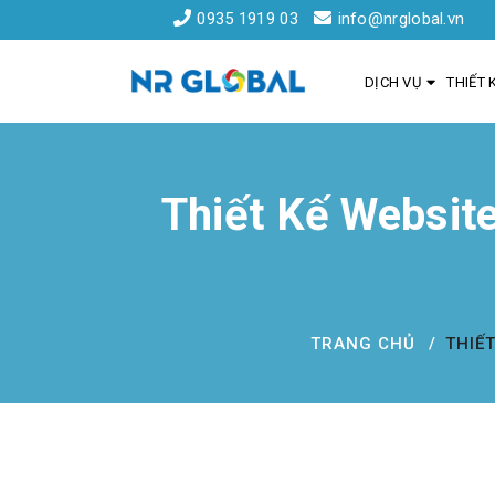
0935 1919 03
info@nrglobal.vn
DỊCH VỤ
THIẾT 
Thiết Kế Websit
Liên kết nhanh
Dịch Vụ Thiết Kế Website Đà Nẵng
Đăng ký tên miền
TRANG CHỦ
THIẾ
Hồ sơ năng lực
Khách hàng