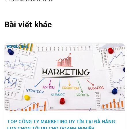
Bài viết khác
TOP CÔNG TY MARKETING UY TÍN TẠI ĐÀ NẴNG:
LỰA CHỌN TỐI ƯU CHO DOANH NGHIỆP