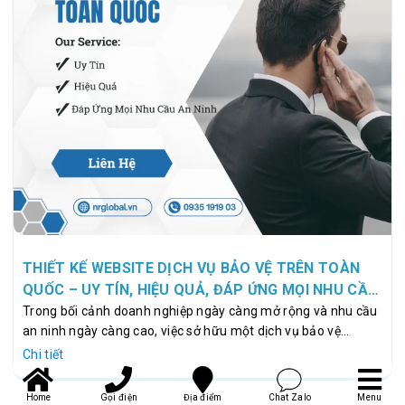
THIẾT KẾ WEBSITE DỊCH VỤ BẢO VỆ TRÊN TOÀN
QUỐC – UY TÍN, HIỆU QUẢ, ĐÁP ỨNG MỌI NHU CẦU
AN NINH
Trong bối cảnh doanh nghiệp ngày càng mở rộng và nhu cầu
an ninh ngày càng cao, việc sở hữu một dịch vụ bảo vệ
chuyên nghiệp trở thành yếu tố không thể thiếu để bảo vệ tài
Chi tiết
sản, nhân viên và khách hàng. Đồng thời, với sự bùng nổ của
Internet và thị trường trên toàn quốc, việc sử dụng dịch vụ
Home
Gọi điện
Địa điểm
Chat Zalo
Menu