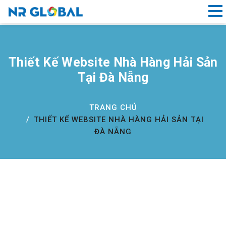
Liên kết nhanh
Thiết Kế Website Nhà Hàng Hải Sản
Dịch
Tại Đà Nẵng
Vụ
Thiết
Kế
TRANG CHỦ
Website
THIẾT KẾ WEBSITE NHÀ HÀNG HẢI SẢN TẠI
Đà
ĐÀ NẴNG
Nẵng
Đăng
ký
tên
miền
Hồ