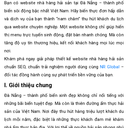
Bạn có website nhà hàng hải sản tại Đà Nẵng – thành phố
sơ
năng
biển sôi động bậc nhất Việt Nam. Hãy biến thực đơn hấp dẫn
lực
và dịch vụ của bạn thành “nam châm” thu hút khách du lịch
qua website chuyên nghiệp. Một website không chỉ giúp hiển
Khách
thị menu trực tuyến sinh động, đặt bàn nhanh chóng. Mà còn
hàng
tăng độ uy tín thương hiệu, kết nối khách hàng mọi lúc mọi
nơi.
Khám phá ngay giải pháp thiết kế website nhà hàng hải sản
chuẩn SEO, chuẩn trải nghiệm người dùng cùng
NR Global
–
đối tác đồng hành cùng sự phát triển bền vững của bạn.
I. Giới thiệu chung
Đà Nẵng – thành phố biển xinh đẹp không chỉ nổi tiếng với
những bãi biển tuyệt đẹp. Mà còn là thiên đường ẩm thực hải
sản của Việt Nam. Nơi đây thu hút hàng triệu lượt khách du
lịch mỗi năm, đặc biệt là những thực khách đam mê khám
phá ẩm thực bản địa. Với lợi thế về nguồn hải sản phong phú