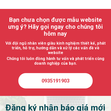
Bạn chưa chọn được mẫu website
ưng ý? Hãy gọi ngay cho chúng tôi
hôm nay
Với đội ngũ nhân viên giàu kinh nghiệm thiết kế, phát
triển, hỗ trợ, hướng dẫn và xử lý các vấn đề về
website
Chúng tôi luôn đồng hành tư vấn và phát triển cùng
doanh nghiệp của bạn.
0935191903
Đăng ký nhận báo giá mới