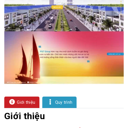
sơ
năng
lực
Khách
hàng
Giới thiệu
Quy trình
Giới thiệu