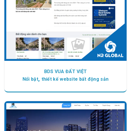
BDS VUA ĐẤT VIỆT
,
Nổi bật
thiết kế website bất động sản