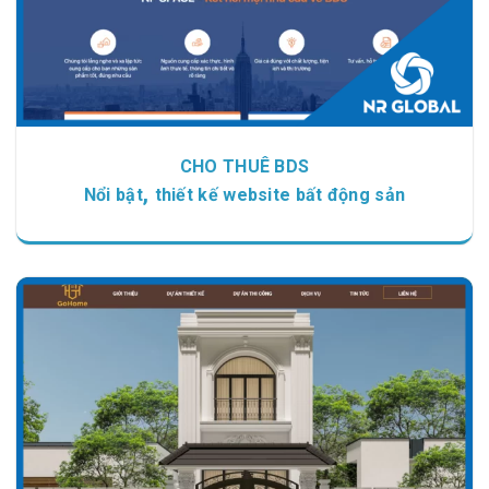
CHO THUÊ BDS
,
Nổi bật
thiết kế website bất động sản