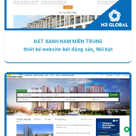
ĐẤT XANH NAM MIỀN TRUNG
,
thiết kế website bất động sản
Nổi bật
Chi tiết
Xem giao diện