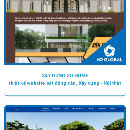
Chi tiết
Xem giao diện
XÂY DỰNG GO HOME
,
thiết kế website bất động sản
Xây dựng - Nội thất