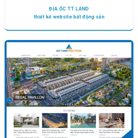
ĐỊA ỐC TT LAND
thiết kế website bất động sản
Chi tiết
Xem giao diện