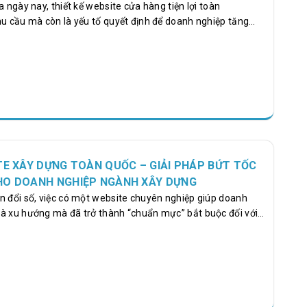
a ngày nay, thiết kế website cửa hàng tiện lợi toàn
hu cầu mà còn là yếu tố quyết định để doanh nghiệp tăng
t website chuyên nghiệp giúp cửa hàng tiện lợi kết nối với
m vi toàn quốc, tối ưu hóa trải nghiệm người dùng và nâng
kinh nghiệm nhiều năm trong lĩnh vực thiết kế web, NR
 pháp toàn diện, từ thiết kế giao diện đến tối ưu SEO, giúp
nổi bật trên thị trường.…
TE XÂY DỰNG TOÀN QUỐC – GIẢI PHÁP BỨT TỐC
HO DOANH NGHIỆP NGÀNH XÂY DỰNG
n đổi số, việc có một website chuyên nghiệp giúp doanh
à xu hướng mà đã trở thành “chuẩn mực” bắt buộc đối với
ong ngành xây dựng. Một website ấn tượng, tối ưu SEO và
ng lực thi công giúp doanh nghiệp khẳng định uy tín, thu hút
ợi thế cạnh tranh trước hàng nghìn đối thủ khác trên toàn
dịch vụ thiết kế website xây dựng toàn quốc đang trở thành
c được…