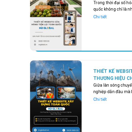
Trong thời đại số hó
quốc không chỉ là n
trưởng bền vững. Mộ
Chi tiết
khách hàng trên phạ
cao doanh thu. Với 
Global cung cấp giải
thương hiệu của bạn 
THIẾT KẾ WEBSI
THƯƠNG HIỆU C
Giữa làn sóng chuyể
nghiệp dẫn đầu mà l
các doanh nghiệp tr
Chi tiết
truyền tải đầy đủ nă
khách hàng và tạo l
quốc. Chính vì vậy, 
giải pháp chiến lượ