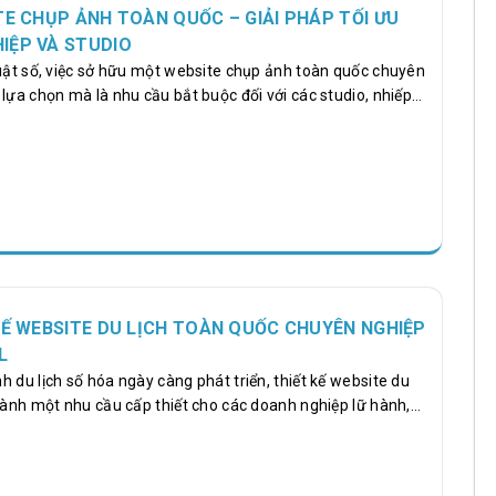
TE CHỤP ẢNH TOÀN QUỐC – GIẢI PHÁP TỐI ƯU
IỆP VÀ STUDIO
huật số, việc sở hữu một website chụp ảnh toàn quốc chuyên
lựa chọn mà là nhu cầu bắt buộc đối với các studio, nhiếp
ghiệp liên quan đến lĩnh vực hình ảnh. Một website chuyên
ng bá dịch vụ, thu hút khách hàng tiềm năng và nâng tầm
al là đơn vị tiên phong cung cấp dịch vụ thiết kế website
ới giải pháp tối ưu, giao diện hiện đại và trải nghiệm người
KẾ WEBSITE DU LỊCH TOÀN QUỐC CHUYÊN NGHIỆP
L
 du lịch số hóa ngày càng phát triển, thiết kế website du
thành một nhu cầu cấp thiết cho các doanh nghiệp lữ hành,
 công ty du lịch. Một website chuyên nghiệp không chỉ là
 vụ mà còn là công cụ chiến lược giúp tăng doanh thu, nâng
ng thị trường. NR Global, với 7 năm kinh nghiệm hoạt động,