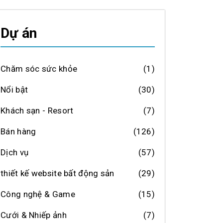
Dự án
BienVeBan_FreshSeafood_reelsvideo_HaiSanDaNang_HaiSanTuoiS
Chăm sóc sức khỏe
(1)
Nổi bật
(30)
Khách sạn - Resort
(7)
Bán hàng
(126)
Dịch vụ
(57)
thiết kế website bất động sản
(29)
Công nghệ & Game
(15)
Cưới & Nhiếp ảnh
(7)