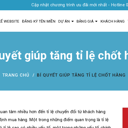
Cập nhật chương trình ưu đãi mới nhất - Hotline 0935 1919 
KẾ WEBSITE
ĐĂNG KÝ TÊN MIỀN
DỰ ÁN
BẢNG GIÁ
KHÁCH HÀNG
uyết giúp tăng tỉ lệ chốt
TRANG CHỦ
BÍ QUYẾT GIÚP TĂNG TỈ LỆ CHỐT HÀNG
quan tâm nhiều hơn đến tỉ lệ chuyển đổi từ khách hàng
nh mua hàng. Một trong những điểm quan trọng là tỉ lệ
tỉ lệ cao có nhiều yếu tố, một trong những yếu tố chính,