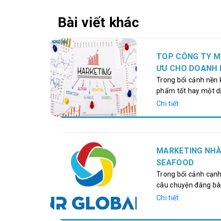
Bài viết khác
TOP CÔNG TY MA
ƯU CHO DOANH 
Trong bối cảnh nền k
phẩm tốt hay một dị
cho sự thành công c
Chi tiết
vững, các thương hi
nhất quán trên khôn
nghệ của miền Trun
đổi…
MARKETING NHÀ
SEAFOOD
Trong bối cảnh cạnh
câu chuyện đăng bài
hành toàn diện. Cas
Chi tiết
ràng: vì sao nhiều 
Bài viết này sẽ đi t