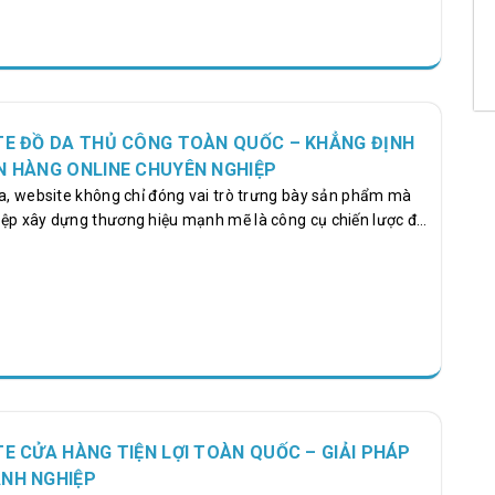
.000 dự án Web và 500 chiến dịch Marketing, cung cấp Dịch
ITE ĐỒ DA THỦ CÔNG TOÀN QUỐC – KHẲNG ĐỊNH
N HÀNG ONLINE CHUYÊN NGHIỆP
óa, website không chỉ đóng vai trò trưng bày sản phẩm mà
ệp xây dựng thương hiệu mạnh mẽ là công cụ chiến lược để
da thủ công khẳng định chất riêng, nâng tầm thương hiệu
ng bán hàng online trên toàn quốc. Mỗi sản phẩm đồ da thủ
í, balo đến giày dép, đều mang dấu ấn cá nhân, sự tinh xảo và
ao. Một website được thiết kế bài bản không chỉ giúp khách
TE CỬA HÀNG TIỆN LỢI TOÀN QUỐC – GIẢI PHÁP
ANH NGHIỆP