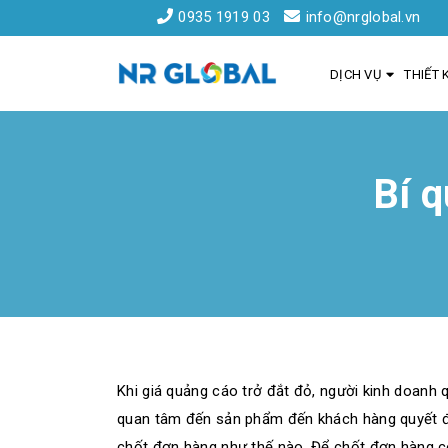
0935 1919 03
info@nrglobal.vn
DỊCH VỤ
THIẾT 
Bí q
Liên kết nhanh
Dịch Vụ Thiết Kế Website Đà Nẵng
Đăng ký tên miền
Hồ sơ năng lực
Khách hàng
Khi giá quảng cáo trở đắt đỏ, người kinh doanh 
quan tâm đến sản phẩm đến khách hàng quyết đị
chốt đơn hàng như thế nào. Để chốt đơn hàng có 