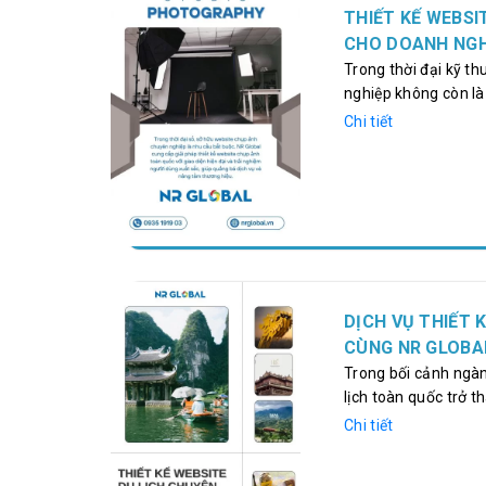
trực tuyến và…
THIẾT KẾ WEBSI
CHO DOANH NGH
Trong thời đại kỹ t
nghiệp không còn là 
ảnh gia, và doanh n
Chi tiết
nghiệp giúp bạn quả
thương hiệu. NR Glob
chụp ảnh toàn quốc v
dùng xuất sắc.…
DỊCH VỤ THIẾT 
CÙNG NR GLOBA
Trong bối cảnh ngành
lịch toàn quốc trở 
khách sạn, resort và
Chi tiết
kênh giới thiệu dịch
cao uy tín và mở rộ