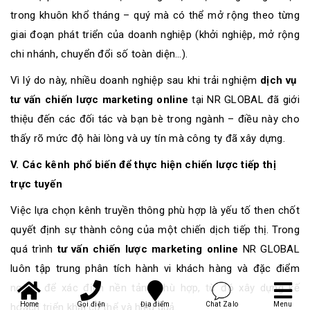
trong khuôn khổ tháng – quý mà có thể mở rộng theo từng
giai đoạn phát triển của doanh nghiệp (khởi nghiệp, mở rộng
chi nhánh, chuyển đổi số toàn diện…).
Vì lý do này, nhiều doanh nghiệp sau khi trải nghiệm
dịch vụ
tư vấn chiến lược marketing online
tại NR GLOBAL đã giới
thiệu đến các đối tác và bạn bè trong ngành – điều này cho
thấy rõ mức độ hài lòng và uy tín mà công ty đã xây dựng.
V. Các kênh phổ biến để thực hiện chiến lược tiếp thị
trực tuyến
Việc lựa chọn kênh truyền thông phù hợp là yếu tố then chốt
quyết định sự thành công của một chiến dịch tiếp thị. Trong
quá trình
tư vấn chiến lược marketing online
NR GLOBAL
luôn tập trung phân tích hành vi khách hàng và đặc điểm
ngành để xác định nền tảng phù hợp, từ đó xây dựng kế
Home
Gọi điện
Địa điểm
Chat Zalo
Menu
hoạch triển khai cụ thể và hiệu quả.