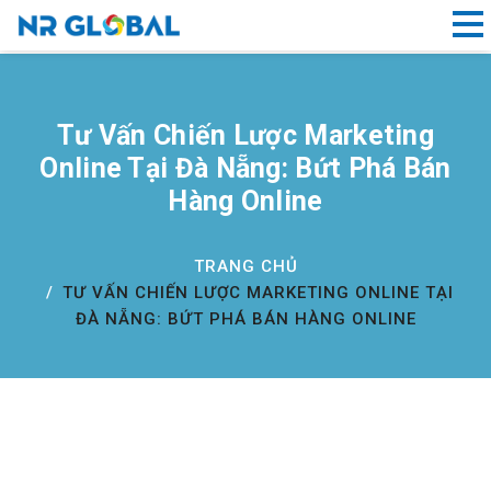
Liên kết nhanh
Tư Vấn Chiến Lược Marketing
Dịch
Online Tại Đà Nẵng: Bứt Phá Bán
Vụ
Hàng Online
Thiết
Kế
Website
TRANG CHỦ
Đà
TƯ VẤN CHIẾN LƯỢC MARKETING ONLINE TẠI
Nẵng
ĐÀ NẴNG: BỨT PHÁ BÁN HÀNG ONLINE
Đăng
ký
tên
miền
Hồ