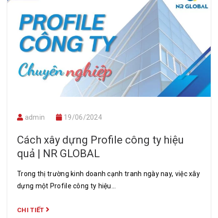
sơ
năng
lực
Khách
hàng
admin
19/06/2024
Cách xây dựng Profile công ty hiệu
quả | NR GLOBAL
Trong thị trường kinh doanh cạnh tranh ngày nay, việc xây
dựng một Profile công ty hiệu...
CHI TIẾT