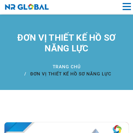
Liên kết nhanh
ĐƠN VỊ THIẾT KẾ HỒ SƠ
Dịch
NĂNG LỰC
Vụ
Thiết
Kế
TRANG CHỦ
Website
ĐƠN VỊ THIẾT KẾ HỒ SƠ NĂNG LỰC
Đà
Nẵng
Đăng
ký
tên
miền
Hồ