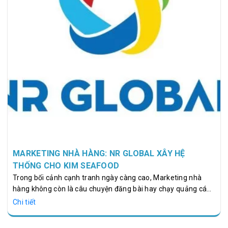
MARKETING NHÀ HÀNG: NR GLOBAL XÂY HỆ
THỐNG CHO KIM SEAFOOD
Trong bối cảnh cạnh tranh ngày càng cao, Marketing nhà
hàng không còn là câu chuyện đăng bài hay chạy quảng cáo
rời rạc, mà là bài toán về hệ thống vận hành toàn diện. Case
Chi tiết
study của NR Global với KIM Seafood đặt ra một vấn đề rõ
ràng: vì sao nhiều nhà hàng đầu tư mạnh nhưng vẫn không