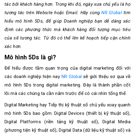
sơ
tác bởi khách hàng hơn. Trong khi đó, ngày xưa chủ yếu là họ
năng
tương tác trên Website hoặc Email. Hãy cùng
NR Global
tìm
lực
hiểu mô hình 5Ds, để giúp Doanh nghiệp bạn dễ dàng xác
định các phương thức mà khách hàng đối tượng mục tiêu
Khách
của sẽ tương tác. Từ đó có thể lên kế hoạch tiếp cận chính
hàng
xác hơn.
Mô hình 5Ds là gì?
Để hiểu được tầm quan trọng của
digital marketing
đối với
các doanh nghiệp hiện nay
NR Global
sẽ giới thiệu sơ qua về
mô hình 5Ds trong digital marketing. Đây là thành phần cốt
lõi mà các chúng ta cần nắm trước để có cái nhìn tổng thể.
Digital Marketing hay Tiếp thị kỹ thuật số chủ yếu xoay quanh
mô hình 5Ds bao gồm: Digital Devices (thiết bị kỹ thuật số),
Digital Platforms (nền tảng kỹ thuật số), Digital Media
(phương tiện kỹ thuật số), Digital Data (dữ liệu kỹ thuật số) và