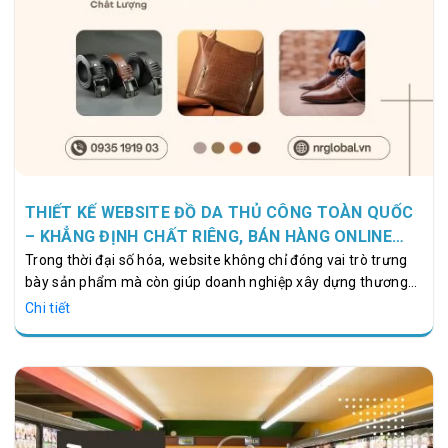
THIẾT KẾ WEBSITE ĐỒ DA THỦ CÔNG TOÀN QUỐC
– KHẲNG ĐỊNH CHẤT RIÊNG, BÁN HÀNG ONLINE
CHUYÊN NGHIỆP
Trong thời đại số hóa, website không chỉ đóng vai trò trưng
bày sản phẩm mà còn giúp doanh nghiệp xây dựng thương
hiệu mạnh mẽ là công cụ chiến lược để các thương hiệu đồ da
Chi tiết
thủ công khẳng định chất riêng, nâng tầm thương hiệu và mở
rộng thị trường bán hàng online trên toàn quốc. Mỗi sản
phẩm đồ da thủ công, từ túi xách, ví, balo đến giày dép, đều
mang dấu ấn cá nhân, sự tinh xảo và giá trị nghệ thuật cao.
Một website được thiết kế bài bản không chỉ giúp khách
hàng…