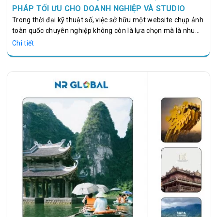
PHÁP TỐI ƯU CHO DOANH NGHIỆP VÀ STUDIO
Trong thời đại kỹ thuật số, việc sở hữu một website chụp ảnh
toàn quốc chuyên nghiệp không còn là lựa chọn mà là nhu
cầu bắt buộc đối với các studio, nhiếp ảnh gia, và doanh
Chi tiết
nghiệp liên quan đến lĩnh vực hình ảnh. Một website chuyên
nghiệp giúp bạn quảng bá dịch vụ, thu hút khách hàng tiềm
năng và nâng tầm thương hiệu. NR Global là đơn vị tiên
phong cung cấp dịch vụ thiết kế website chụp ảnh toàn quốc
với giải pháp tối ưu, giao diện hiện đại và trải nghiệm người
dùng xuất sắc.…