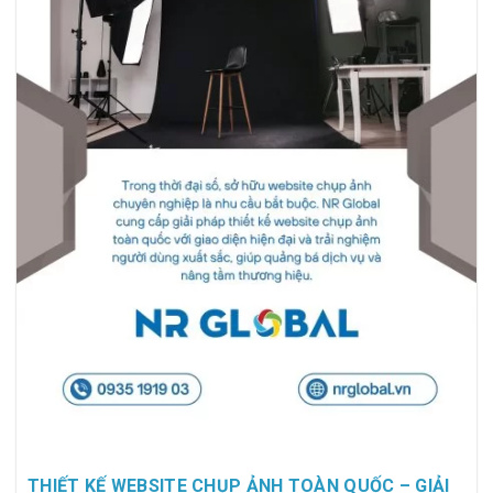
THIẾT KẾ WEBSITE CHỤP ẢNH TOÀN QUỐC – GIẢI