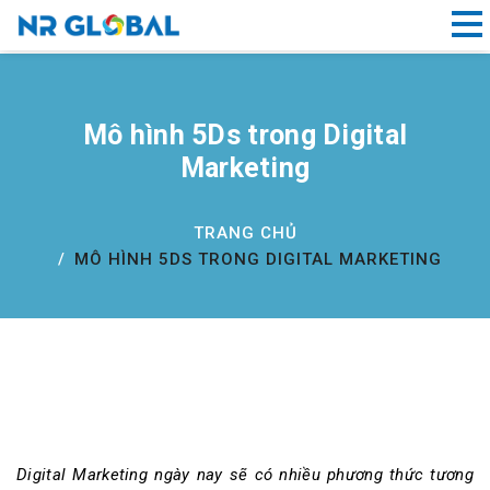
Liên kết nhanh
Mô hình 5Ds trong Digital
Dịch
Marketing
Vụ
Thiết
Kế
TRANG CHỦ
Website
MÔ HÌNH 5DS TRONG DIGITAL MARKETING
Đà
Nẵng
Đăng
ký
tên
miền
Digital Marketing ngày nay sẽ có nhiều phương thức tương
Hồ