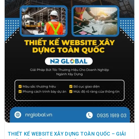
THIẾT KẾ WEBSITE XÂY DỰNG TOÀN QUỐC – GIẢI