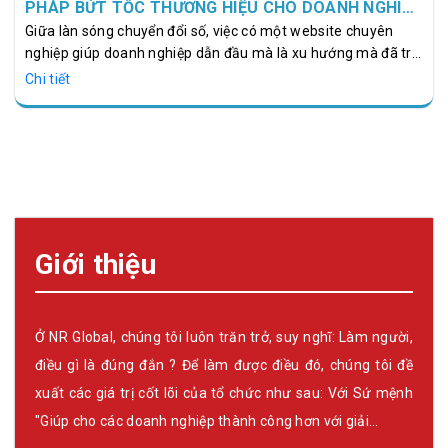
PHÁP BỨT TỐC THƯƠNG HIỆU CHO DOANH NGHIỆP
NGÀNH XÂY DỰNG
Giữa làn sóng chuyển đổi số, việc có một website chuyên
nghiệp giúp doanh nghiệp dẫn đầu mà là xu hướng mà đã trở
thành “chuẩn mực” bắt buộc đối với các doanh nghiệp trong
Chi tiết
ngành xây dựng. Một website ấn tượng, tối ưu SEO và truyền
tải đầy đủ năng lực thi công giúp doanh nghiệp khẳng định uy
tín, thu hút khách hàng và tạo lợi thế cạnh tranh trước hàng
nghìn đối thủ khác trên toàn quốc. Chính vì vậy, dịch vụ thiết
kế website xây dựng toàn quốc đang trở thành giải pháp
chiến lược được…
Giới thiệu
Ở NR Global, chúng tôi luôn trăn trở, suy nghĩ: Làm người,
điều gì là đúng đắn ? Để làm được điều đó, chúng tôi đề
xuất các giá trị cốt lõi của tổ chức như sau: Với Sứ mệnh
"Giúp cho các doanh nghiệp thành công hơn với giải…