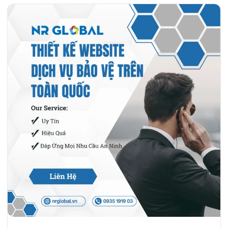
có khách ổn định? Bài viết này sẽ đi thẳng vào nguyên nhân
cốt lõi và mở ra hướng tiếp cận mới dựa trên hành vi tìm
kiếm thực tế của khách hàng. [video width="720"
height="1280" mp4="https://nrglobal.vn/wp-
content/uploads/2026/04/clipsave.net-
T_bi_n_v_b_n_n_H_i_s_n_s_ch_ch_t_l_ng_Kimseafood_Kimse
1776843523366.mp4" autoplay="true" muted="true"]
[/video]…