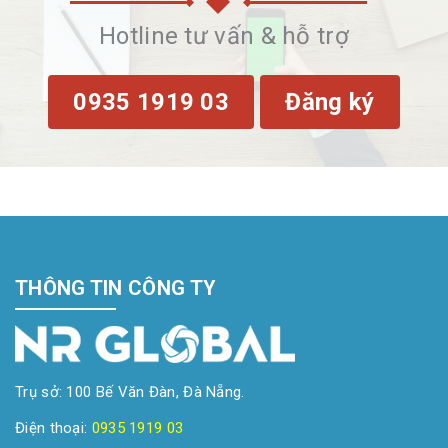
Hotline tư vấn & hỗ trợ
0935 1919 03
Đăng ký
THÔNG TIN CÔNG TY
Trụ sở: 100 Bế Văn Đàn, Đà Nẵng.
Điện thoại:
0935 1919 03