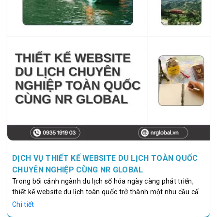
DỊCH VỤ THIẾT KẾ WEBSITE DU LỊCH TOÀN QUỐC
CHUYÊN NGHIỆP CÙNG NR GLOBAL
Trong bối cảnh ngành du lịch số hóa ngày càng phát triển,
thiết kế website du lịch toàn quốc trở thành một nhu cầu cấp
thiết cho các doanh nghiệp lữ hành, khách sạn, resort và
Chi tiết
công ty du lịch. Một website chuyên nghiệp không chỉ là kênh