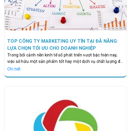
TOP CÔNG TY MARKETING UY TÍN TẠI ĐÀ NẴNG:
LỰA CHỌN TỐI ƯU CHO DOANH NGHIỆP
Trong bối cảnh nền kinh tế số phát triển vượt bậc hiện nay,
việc sở hữu một sản phẩm tốt hay một dịch vụ chất lượng đã
không còn là yếu tố duy nhất đảm bảo cho sự thành công
Chi tiết
của doanh nghiệp. Để tồn tại, cạnh tranh và phát triển bền
vững, các thương hiệu buộc phải tiếp cận khách hàng một
cách thông minh, nhất quán trên không gian mạng. Đà Nẵng
– trung tâm kinh tế, văn hóa và công nghệ của miền Trung –
chứng kiến sự bùng nổ mạnh mẽ của làn sóng chuyển đổi…