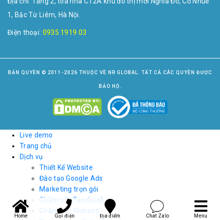
Địa chỉ: Tầng 2, tòa nhà CT2A khu đô thị mới Nghĩa Đô, Cổ Nhuế
1, Bắc Từ Liêm, Hà Nội.
Điện thoại:
0935 1919 03
BẢN QUYỀN © 2011-2026 THUỘC VỀ NR GLOBAL. TẤT CẢ CÁC QUYỀN ĐƯỢC
BẢO HỘ.
Live demo
Trang chủ
Dịch vụ
Thiết Kế Website
Đào tạo Google Ads
Marketing trọn gói
Chăm sóc Facebook
Chăm sóc Website
Home
Gọi điện
Địa điểm
Chat Zalo
Menu