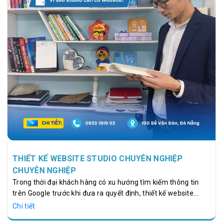
THIẾT KẾ WEBSITE STUDIO CHUYÊN NGHIỆP
CHUYÊN NGHIỆP
Trong thời đại khách hàng có xu hướng tìm kiếm thông tin
trên Google trước khi đưa ra quyết định, thiết kế website
studio không còn là một lựa chọn mà đã trở thành yếu tố
Chi tiết
quan trọng giúp doanh nghiệp xây dựng thương hiệu và gia