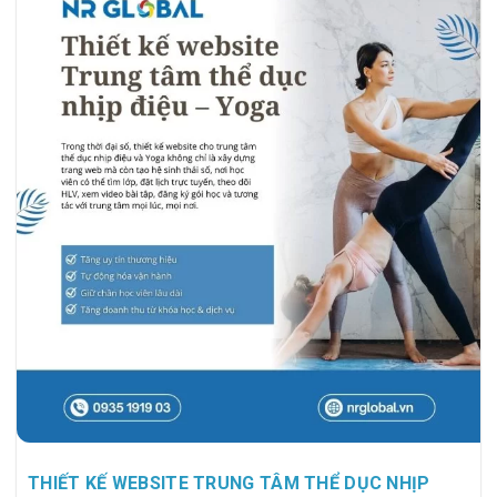
vững, thân thiện, chuẩn UX/UI và tối ưu SEO, giúp doanh
nghiệp mở rộng thị trường và tăng trưởng doanh số thực tế.
1. Hành Trình 3 Năm Đồng Hành Cùng…
THIẾT KẾ WEBSITE TRUNG TÂM THỂ DỤC NHỊP