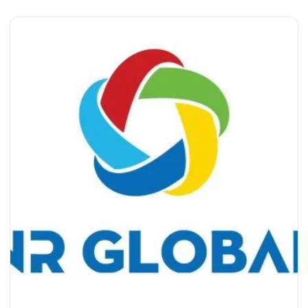
tăng lợi thế cạnh tranh. Một website chuyên nghiệp là nơi giới
thiệu dịch vụ, là "bộ mặt" của studio trên môi trường số, góp
phần tạo dựng niềm tin và thu hút khách hàng tiềm năng. Với
kinh nghiệm triển khai nhiều giải pháp website chuẩn SEO,
NR Global mang đến những…