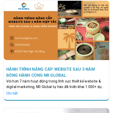
công cụ bán hàng cốt lõi. Với ngành tranh treo tường, nơi yếu
tố hình ảnh quyết định 80% trải nghiệm mua sắm, website
càng phải tinh tế, bố cục hợp lý và hành trình mua hàng…
HÀNH TRÌNH NÂNG CẤP WEBSITE SAU 3 NĂM
ĐỒNG HÀNH CÙNG NR GLOBAL
Với hơn 7 năm hoạt động trong lĩnh vực thiết kế website &
digital marketing, NR Global tự hào đã triển khai 1.000+ dự
án website và 500+ chiến dịch marketing cho các doanh
Chi tiết
nghiệp, trường học, trung tâm và đơn vị giáo dục trên toàn
quốc. NRGlobal không đơn thuần “làm web”. Chúng tôi tạo
nên hệ thống thương hiệu số – những nền tảng vận hành bền