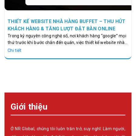
THIẾT KẾ WEBSITE NHÀ HÀNG BUFFET – THU HÚT
KHÁCH HÀNG & TĂNG LƯỢT ĐẶT BÀN ONLINE
Trong kỷ nguyên công nghệ số, nơi khách hàng “google” mọi
thứ trước khi bước chân đến quán, việc thiết kế website nhà
hàng buffet không chỉ là một lựa chọn thông minh mà là đòn
Chi tiết
bẩy mạnh mẽ giúp tăng lượng khách và đặt bàn trực tuyến.
Một website được đầu tư đúng hướng, được thiết kế chuyên
nghiệp bởi NRGlobal – đơn vị có hơn 7 năm kinh nghiệm trong
lĩnh vực thiết kế website nhà hàng, sẽ giúp bạn mở rộng tệp
khách hàng, gia tăng doanh thu và khẳng định thương hiệu
giữa thị trường ẩm…
Giới thiệu
Ở NR Global, chúng tôi luôn trăn trở, suy nghĩ: Làm người,