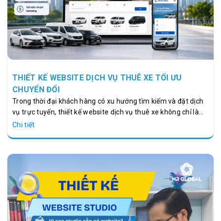
THIẾT KẾ WEBSITE DỊCH VỤ THUÊ XE TỐI ƯU
CHUYỂN ĐỔI
Trong thời đại khách hàng có xu hướng tìm kiếm và đặt dịch
vụ trực tuyến, thiết kế website dịch vụ thuê xe không chỉ là
công cụ giới thiệu doanh nghiệp mà còn là kênh bán hàng và
Chi tiết
chăm sóc khách hàng hiệu quả. Một website có đầu tư sẽ
giúp doanh nghiệp tiếp cận khách hàng tiềm năng trên
Google, tăng tỷ lệ chuyển đổi và tối ưu chi phí marketing lâu
dài. Đồng thời, việc sở hữu một website cho thuê xe chuẩn
SEO còn tạo lợi thế cạnh tranh trước các đối thủ trong cùng
lĩnh…