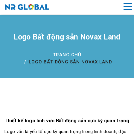
Liên kết nhanh
Logo Bất động sản Novax Land
Dịch
Vụ
TRANG CHỦ
Thiết
LOGO BẤT ĐỘNG SẢN NOVAX LAND
Kế
Website
Đà
Nẵng
Đăng
ký
tên
miền
Thiết kế logo lĩnh vực Bất động sản cực kỳ quan trọng
Hồ
Logo vốn là yếu tố cực kỳ quan trọng trong kinh doanh, đặc