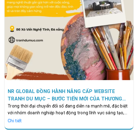
NR GLOBAL ĐỒNG HÀNH NÂNG CẤP WEBSITE
TRANH DU MỤC – BƯỚC TIẾN MỚI CỦA THƯƠNG
HIỆU NGHỆ THUẬT VIỆT
Trong thời đại chuyển đổi số đang diễn ra mạnh mẽ, đặc biệt
với nhóm doanh nghiệp hoạt động trong lĩnh vực sáng tạo,
thiết kế và mỹ thuật, website không chỉ là một địa chỉ trực
Chi tiết
tuyến để khách hàng truy cập, mà còn là bộ mặt thương hiệu,
nơi thể hiện phong cách nghệ thuật, giá trị thẩm mỹ và là