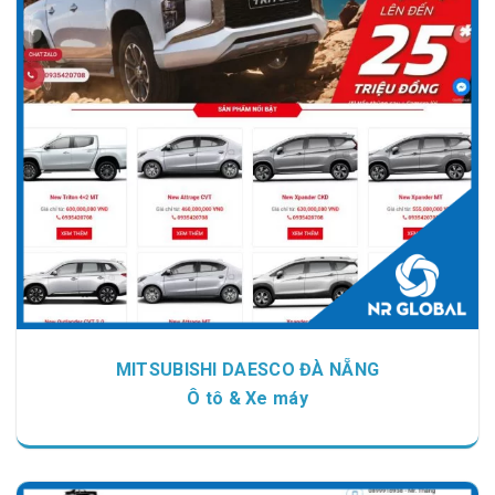
Chi tiết
Xem giao diện
MITSUBISHI DAESCO ĐÀ NẴNG
Ô tô & Xe máy