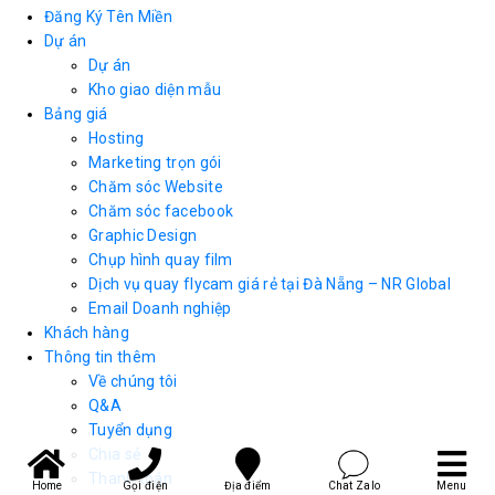
Đăng Ký Tên Miền
Dự án
Dự án
Kho giao diện mẫu
Bảng giá
Hosting
Marketing trọn gói
Chăm sóc Website
Chăm sóc facebook
Graphic Design
Chụp hình quay film
Dịch vụ quay flycam giá rẻ tại Đà Nẵng – NR Global
Email Doanh nghiệp
Khách hàng
Thông tin thêm
Về chúng tôi
Q&A
Tuyển dụng
Chia sẻ
Thanh toán
Home
Gọi điện
Địa điểm
Chat Zalo
Menu