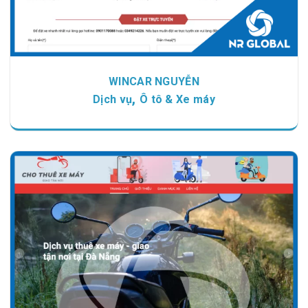
WINCAR NGUYỄN
,
Dịch vụ
Ô tô & Xe máy
Chi tiết
Xem giao diện