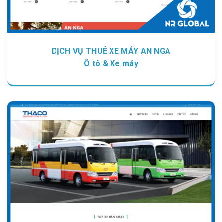
DỊCH VỤ THUÊ XE MÁY AN NGA
Ô tô & Xe máy
Chi tiết
Xem giao diện