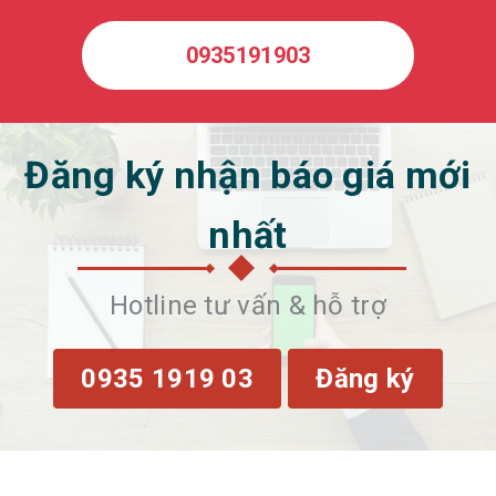
0935191903
Đăng ký nhận báo giá mới
nhất
Hotline tư vấn & hỗ trợ
0935 1919 03
Đăng ký