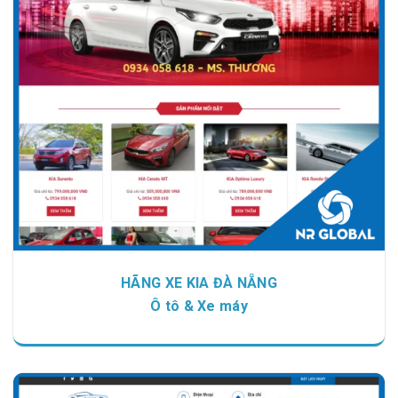
Chi tiết
Xem giao diện
HÃNG XE KIA ĐÀ NẴNG
Ô tô & Xe máy