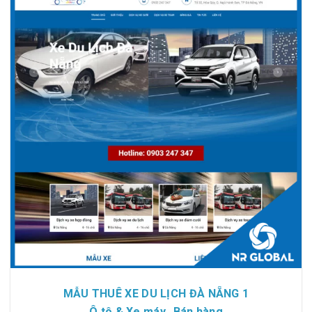
Chi tiết
Xem giao diện
MẪU THUÊ XE DU LỊCH ĐÀ NẴNG 1
,
Ô tô & Xe máy
Bán hàng