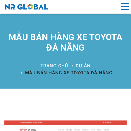
Liên kết nhanh
MẪU BÁN HÀNG XE TOYOTA
Dịch
ĐÀ NẴNG
Vụ
Thiết
Kế
TRANG CHỦ
DỰ ÁN
Website
MẪU BÁN HÀNG XE TOYOTA ĐÀ NẴNG
Đà
Nẵng
Đăng
ký
tên
miền
Hồ