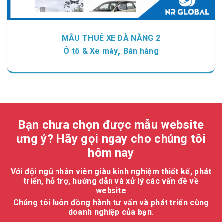
MẪU THUÊ XE ĐÀ NẴNG 2
,
Ô tô & Xe máy
Bán hàng
Bạn chưa chọn được mẫu website
ưng ý? Hãy gọi ngay cho chúng tôi
hôm nay
Với đội ngũ nhân viên giàu kinh nghiệm thiết kế, phát
triển, hỗ trợ, hướng dẫn và xử lý các vấn đề về
website
Chúng tôi luôn đồng hành tư vấn và phát triển cùng
doanh nghiệp của bạn.