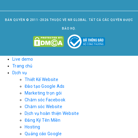
BẢN QUYỀN © 2011-2026 THUỘC VỀ NR GLOBAL. TẤT CẢ CÁC QUYỀN ĐƯỢC
BẢO HỘ.
Live demo
Trang chủ
Dịch vụ
Thiết Kế Website
Đào tạo Google Ads
Marketing trọn gói
Chăm sóc Facebook
Chăm sóc Website
Dịch vụ hoàn thiện Website
Đăng Ký Tên Miền
Hosting
Quảng cáo Google