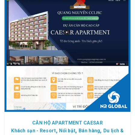
Chi tiết
Xem giao diện
CĂN HỘ APARTMENT CAESAR
,
,
,
Khách sạn - Resort
Nổi bật
Bán hàng
Du lịch &