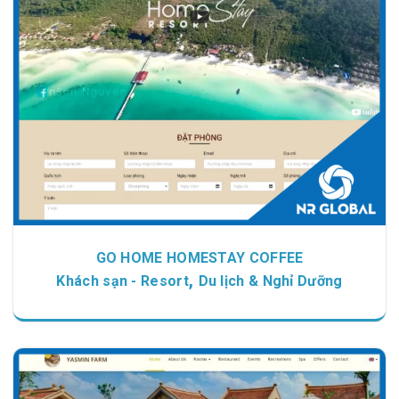
Chi tiết
Xem giao diện
GO HOME HOMESTAY COFFEE
,
Khách sạn - Resort
Du lịch & Nghỉ Dưỡng