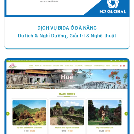
DỊCH VỤ BIDA Ở ĐÀ NẴNG
,
Du lịch & Nghỉ Dưỡng
Giải trí & Nghệ thuật
Chi tiết
Xem giao diện