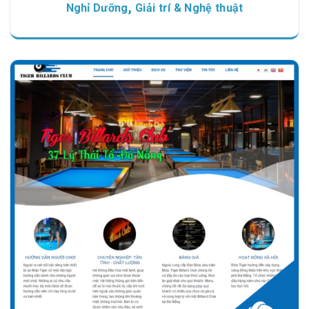
,
Nghỉ Dưỡng
Giải trí & Nghệ thuật
Chi tiết
Xem giao diện