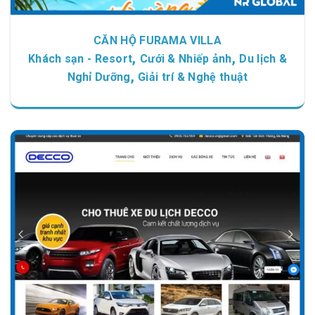
CĂN HỘ FURAMA VILLA
,
,
Khách sạn - Resort
Cưới & Nhiếp ảnh
Du lịch &
,
Nghỉ Dưỡng
Giải trí & Nghệ thuật
Chi tiết
Xem giao diện