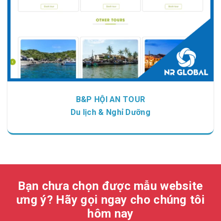
B&P HỘI AN TOUR
Du lịch & Nghỉ Dưỡng
Bạn chưa chọn được mẫu website
ưng ý? Hãy gọi ngay cho chúng tôi
hôm nay