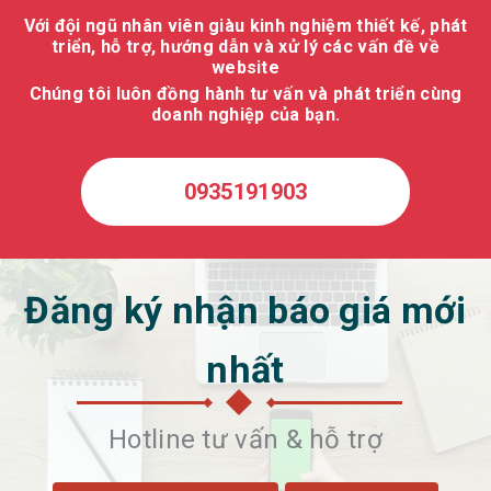
Với đội ngũ nhân viên giàu kinh nghiệm thiết kế, phát
triển, hỗ trợ, hướng dẫn và xử lý các vấn đề về
website
Chúng tôi luôn đồng hành tư vấn và phát triển cùng
doanh nghiệp của bạn.
0935191903
Đăng ký nhận báo giá mới
nhất
Hotline tư vấn & hỗ trợ