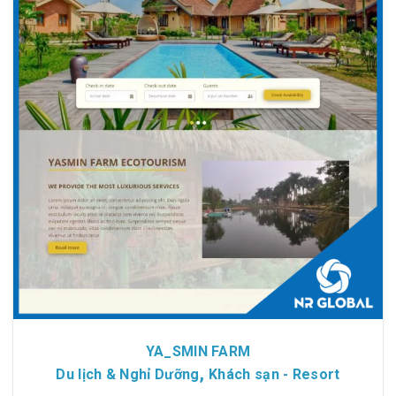
Chi tiết
Xem giao diện
YA_SMIN FARM
,
Du lịch & Nghỉ Dưỡng
Khách sạn - Resort