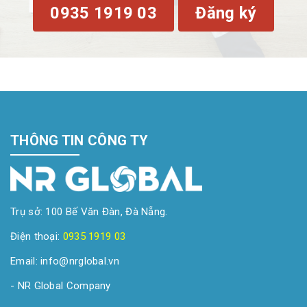
0935 1919 03
Đăng ký
THÔNG TIN CÔNG TY
Trụ sở: 100 Bế Văn Đàn, Đà Nẵng.
Điện thoại:
0935 1919 03
Email: info@nrglobal.vn
- NR Global Company