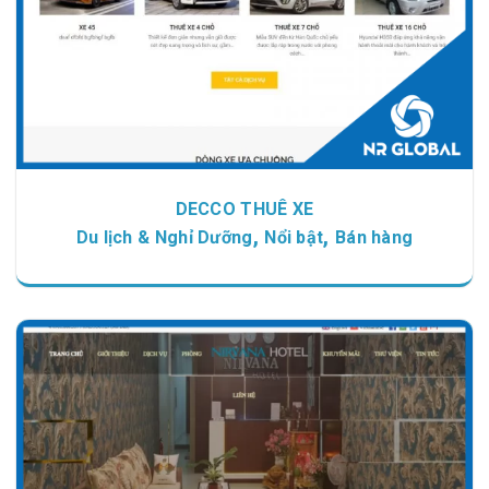
DECCO THUÊ XE
,
,
Du lịch & Nghỉ Dưỡng
Nổi bật
Bán hàng