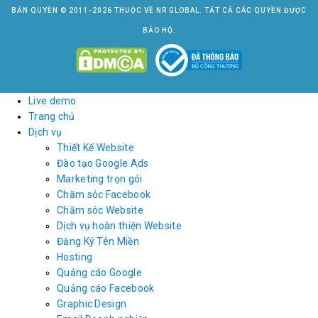
BẢN QUYỀN © 2011-2026 THUỘC VỀ NR GLOBAL. TẤT CẢ CÁC QUYỀN ĐƯỢC
BẢO HỘ.
Live demo
Trang chủ
Dịch vụ
Thiết Kế Website
Đào tạo Google Ads
Marketing trọn gói
Chăm sóc Facebook
Chăm sóc Website
Dịch vụ hoàn thiện Website
Đăng Ký Tên Miền
Hosting
Quảng cáo Google
Quảng cáo Facebook
Graphic Design