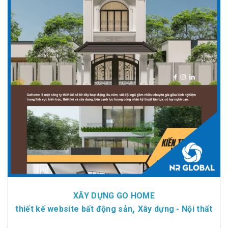
Chi tiết
Xem giao diện
XÂY DỰNG GO HOME
,
thiết kế website bất động sản
Xây dựng - Nội thất