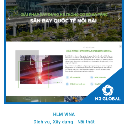
Chi tiết
Xem giao diện
HLM VINA
,
Dịch vụ
Xây dựng - Nội thất