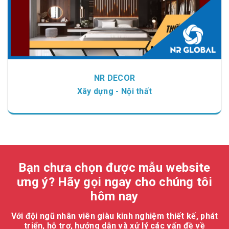
NR DECOR
Xây dựng - Nội thất
Bạn chưa chọn được mẫu website
ưng ý? Hãy gọi ngay cho chúng tôi
hôm nay
Với đội ngũ nhân viên giàu kinh nghiệm thiết kế, phát
triển, hỗ trợ, hướng dẫn và xử lý các vấn đề về