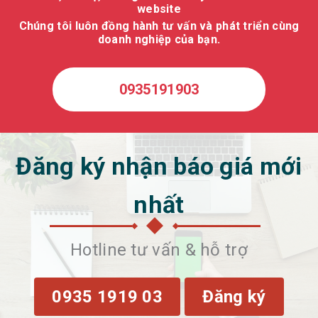
website
Chúng tôi luôn đồng hành tư vấn và phát triển cùng
doanh nghiệp của bạn.
0935191903
Đăng ký nhận báo giá mới
nhất
Hotline tư vấn & hỗ trợ
0935 1919 03
Đăng ký