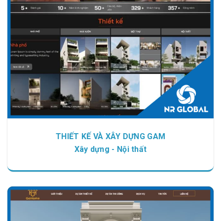
Chi tiết
Xem giao diện
THIẾT KẾ VÀ XÂY DỰNG GAM
Xây dựng - Nội thất