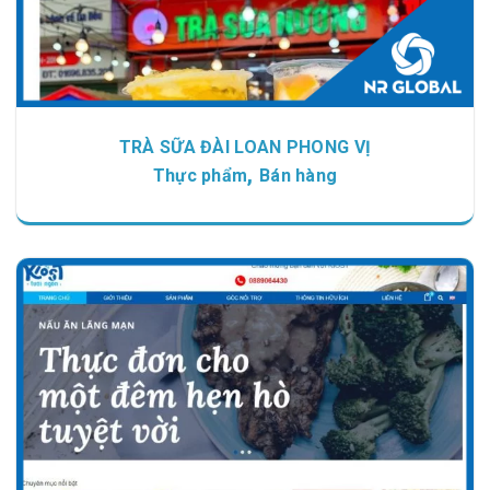
TRÀ SỮA ĐÀI LOAN PHONG VỊ
,
Thực phẩm
Bán hàng
Chi tiết
Xem giao diện