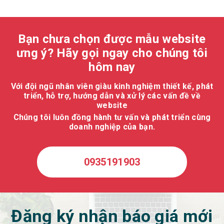
Bạn chưa chọn được mẫu website
ưng ý? Hãy gọi ngay cho chúng tôi
hôm nay
Với đội ngũ nhân viên giàu kinh nghiệm thiết kế, phát
triển, hỗ trợ, hướng dẫn và xử lý các vấn đề về
website
Chúng tôi luôn đồng hành tư vấn và phát triển cùng
doanh nghiệp của bạn.
0935191903
Đăng ký nhận báo giá mới