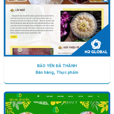
Chi tiết
Xem giao diện
BẢO YẾN ĐÀ THÀNH
,
Bán hàng
Thực phẩm