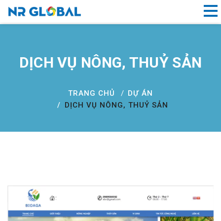
Liên kết nhanh
DỊCH VỤ NÔNG, THUỶ SẢN
Dịch
Vụ
Thiết
TRANG CHỦ
DỰ ÁN
Kế
DỊCH VỤ NÔNG, THUỶ SẢN
Website
Đà
Nẵng
Đăng
ký
tên
miền
Hồ