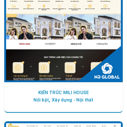
Chi tiết
Xem giao diện
KIẾN TRÚC MILI HOUSE
,
Nổi bật
Xây dựng - Nội thất