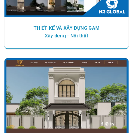
THIẾT KẾ VÀ XÂY DỰNG GAM
Xây dựng - Nội thất
Chi tiết
Xem giao diện