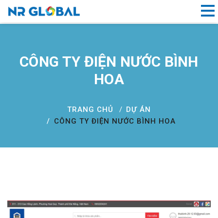
Liên kết nhanh
CÔNG TY ĐIỆN NƯỚC BÌNH
Dịch
HOA
Vụ
Thiết
Kế
TRANG CHỦ
DỰ ÁN
Website
CÔNG TY ĐIỆN NƯỚC BÌNH HOA
Đà
Nẵng
Đăng
ký
tên
miền
Hồ