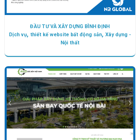
ĐẦU TƯ VÀ XÂY DỰNG BÌNH ĐỊNH
,
,
Dịch vụ
thiết kế website bất động sản
Xây dựng -
Nội thất
Chi tiết
Xem giao diện