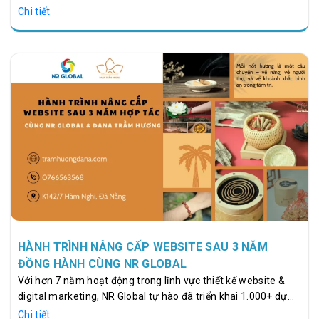
thiết kế và mỹ thuật, website không chỉ là một địa chỉ trực
Chi tiết
tuyến để khách hàng truy cập, mà còn là bộ mặt thương hiệu,
nơi thể hiện phong cách nghệ thuật, giá trị thẩm mỹ và là
công cụ bán hàng cốt lõi. Với ngành tranh treo tường, nơi yếu
tố hình ảnh quyết định 80% trải nghiệm mua sắm, website
càng phải tinh tế, bố cục hợp lý và hành trình mua hàng…
HÀNH TRÌNH NÂNG CẤP WEBSITE SAU 3 NĂM
ĐỒNG HÀNH CÙNG NR GLOBAL
Với hơn 7 năm hoạt động trong lĩnh vực thiết kế website &
digital marketing, NR Global tự hào đã triển khai 1.000+ dự
án website và 500+ chiến dịch marketing cho các doanh
Chi tiết