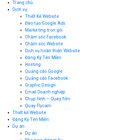
Trang chủ
Dịch vụ
Thiết Kế Website
Đào tạo Google Ads
Marketing trọn gói
Chăm sóc Facebook
Chăm sóc Website
Dịch vụ hoàn thiện Website
Đăng Ký Tên Miền
Hosting
Quảng cáo Google
Quảng cáo Facebook
Graphic Design
Email Doanh nghiệp
Chụp hình – Quay film
Quay Flycam
Thiết kế Website
Đăng Ký Tên Miền
Dự án
Dự án
Kho giao diện mẫu