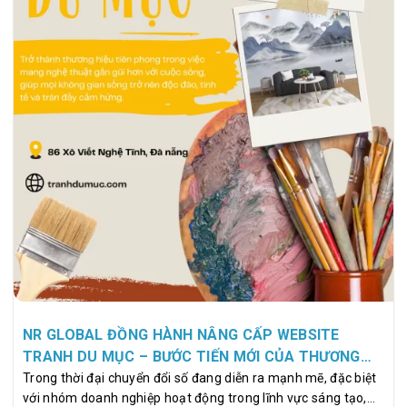
NR GLOBAL ĐỒNG HÀNH NÂNG CẤP WEBSITE
TRANH DU MỤC – BƯỚC TIẾN MỚI CỦA THƯƠNG
HIỆU NGHỆ THUẬT VIỆT
Trong thời đại chuyển đổi số đang diễn ra mạnh mẽ, đặc biệt
với nhóm doanh nghiệp hoạt động trong lĩnh vực sáng tạo,