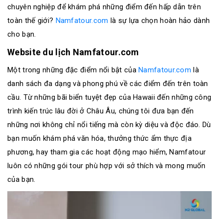
sơ
chuyên nghiệp để khám phá những điểm đến hấp dẫn trên
năng
toàn thế giới?
Namfatour.com
là sự lựa chọn hoàn hảo dành
lực
cho bạn.
Khách
Website du lịch Namfatour.com
hàng
Một trong những đặc điểm nổi bật của
Namfatour.com
là
danh sách đa dạng và phong phú về các điểm đến trên toàn
cầu. Từ những bãi biển tuyệt đẹp của Hawaii đến những công
trình kiến trúc lâu đời ở Châu Âu, chúng tôi đưa bạn đến
những nơi không chỉ nổi tiếng mà còn kỳ diệu và độc đáo. Dù
bạn muốn khám phá văn hóa, thưởng thức ẩm thực địa
phương, hay tham gia các hoạt động mạo hiểm, Namfatour
luôn có những gói tour phù hợp với sở thích và mong muốn
của bạn.