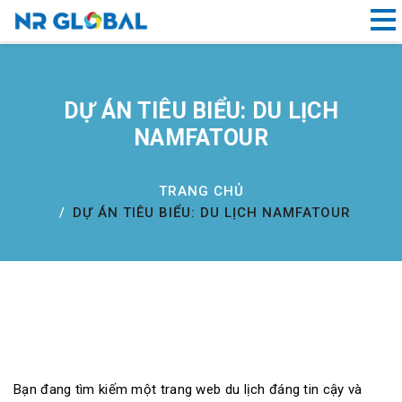
Liên kết nhanh
DỰ ÁN TIÊU BIỂU: DU LỊCH
Dịch
NAMFATOUR
Vụ
Thiết
Kế
TRANG CHỦ
Website
DỰ ÁN TIÊU BIỂU: DU LỊCH NAMFATOUR
Đà
Nẵng
Đăng
ký
tên
miền
Bạn đang tìm kiếm một trang web du lịch đáng tin cậy và
Hồ