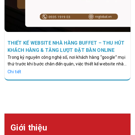
THIẾT KẾ WEBSITE NHÀ HÀNG BUFFET – THU HÚT
KHÁCH HÀNG & TĂNG LƯỢT ĐẶT BÀN ONLINE
Trong kỷ nguyên công nghệ số, nơi khách hàng “google” mọi
thứ trước khi bước chân đến quán, việc thiết kế website nhà
hàng buffet không chỉ là một lựa chọn thông minh mà là đòn
Chi tiết
bẩy mạnh mẽ giúp tăng lượng khách và đặt bàn trực tuyến.
Một website được đầu tư đúng hướng, được thiết kế chuyên
nghiệp bởi NRGlobal – đơn vị có hơn 7 năm kinh nghiệm trong
lĩnh vực thiết kế website nhà hàng, sẽ giúp bạn mở rộng tệp
khách hàng, gia tăng doanh thu và khẳng định thương hiệu
giữa thị trường ẩm…
Giới thiệu