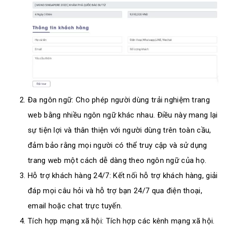
Đa ngôn ngữ: Cho phép người dùng trải nghiệm trang
web bằng nhiều ngôn ngữ khác nhau. Điều này mang lại
sự tiện lợi và thân thiện với người dùng trên toàn cầu,
đảm bảo rằng mọi người có thể truy cập và sử dụng
trang web một cách dễ dàng theo ngôn ngữ của họ.
Hỗ trợ khách hàng 24/7: Kết nối hỗ trợ khách hàng, giải
đáp mọi câu hỏi và hỗ trợ bạn 24/7 qua điện thoại,
email hoặc chat trực tuyến.
Tích hợp mạng xã hội: Tích hợp các kênh mạng xã hội.