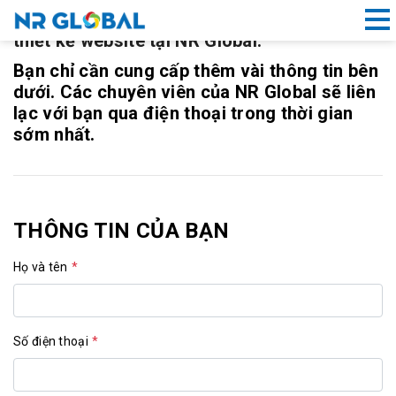
Cảm ơn bạn đã tin tưởng và sử dụng dịch vụ
thiết kế website tại NR Global.
Bạn chỉ cần cung cấp thêm vài thông tin bên
Liên kết nhanh
dưới. Các chuyên viên của NR Global sẽ liên
lạc với bạn qua điện thoại trong thời gian
Dịch
sớm nhất.
Vụ
Thiết
Kế
Website
THÔNG TIN CỦA BẠN
Đà
Nẵng
Họ và tên
*
Đăng
ký
tên
Số điện thoại
*
miền
Hồ