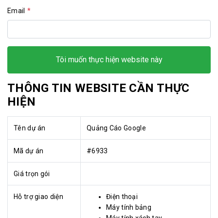
sơ
Email
*
năng
lực
Khách
Tôi muốn thực hiện website này
hàng
THÔNG TIN WEBSITE CẦN THỰC
HIỆN
Tên dự án
Quảng Cáo Google
Mã dự án
#6933
Giá trọn gói
Hỗ trợ giao diện
Điện thoại
Máy tính bảng