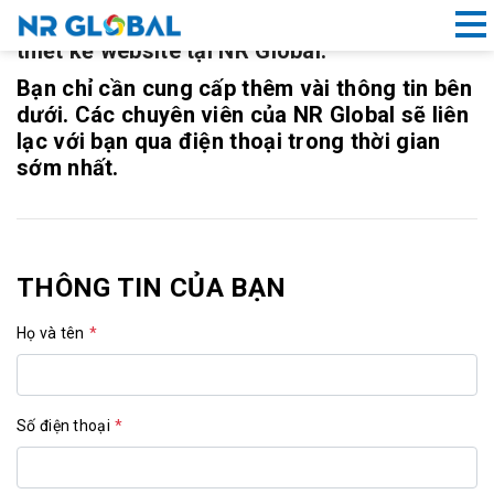
Cảm ơn bạn đã tin tưởng và sử dụng dịch vụ
thiết kế website tại NR Global.
Bạn chỉ cần cung cấp thêm vài thông tin bên
Liên kết nhanh
dưới. Các chuyên viên của NR Global sẽ liên
lạc với bạn qua điện thoại trong thời gian
Dịch
sớm nhất.
Vụ
Thiết
Kế
Website
THÔNG TIN CỦA BẠN
Đà
Nẵng
Họ và tên
*
Đăng
ký
tên
Số điện thoại
*
miền
Hồ