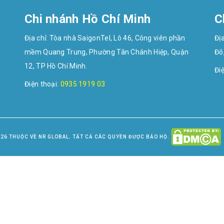
Chi nhánh Hồ Chí Minh
C
Địa chỉ: Tòa nhà SaigonTel, Lô 46, Công viên phần
Đị
mềm Quang Trung, Phường Tân Chánh Hiệp, Quận
Đô
12, TP Hồ Chí Minh.
Đi
Điện thoại:
0935 1919 03
26 THUỘC VỀ NR GLOBAL. TẤT CẢ CÁC QUYỀN ĐƯỢC BẢO HỘ.