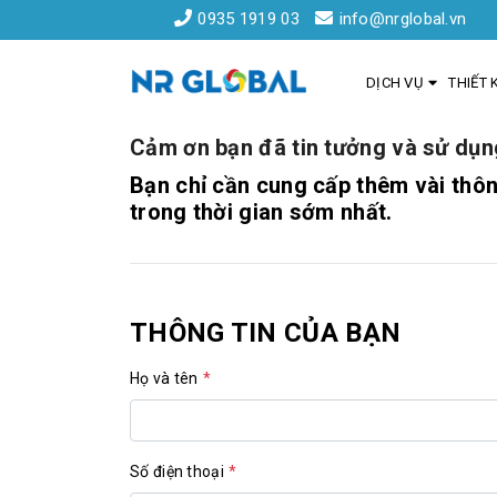
0935 1919 03
info@nrglobal.vn
DỊCH VỤ
THIẾT 
Cảm ơn bạn đã tin tưởng và sử dụng
Bạn chỉ cần cung cấp thêm vài thông
trong thời gian sớm nhất.
Liên kết nhanh
Dịch Vụ Thiết Kế Website Đà Nẵng
THÔNG TIN CỦA BẠN
Đăng ký tên miền
Hồ sơ năng lực
Họ và tên
*
Khách hàng
Số điện thoại
*