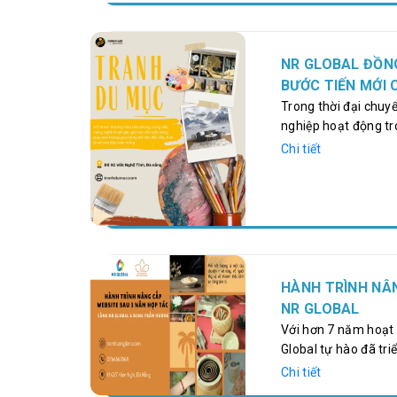
Bài viết này sẽ đi t
dựa trên hành vi tì
height="1280" mp4=
content/uploads/20
NR GLOBAL ĐỒN
T_bi_n_v_b_n_n_H
BƯỚC TIẾN MỚI 
1776843523366.mp4"
Trong thời đại chuy
nghiệp hoạt động tr
chỉ là một địa chỉ 
Chi tiết
hiệu, nơi thể hiện p
hàng cốt lõi. Với ng
nghiệm mua sắm, web
hàng…
HÀNH TRÌNH NÂ
NR GLOBAL
Với hơn 7 năm hoạt đ
Global tự hào đã tr
cho các doanh nghiệ
Chi tiết
NRGlobal không đơn 