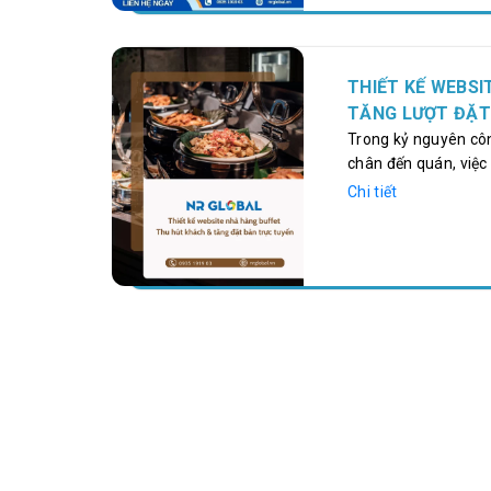
cách quản lý hiện đ
THIẾT KẾ WEBSI
TĂNG LƯỢT ĐẶT
Trong kỷ nguyên côn
chân đến quán, việc
thông minh mà là đ
Chi tiết
tuyến. Một website 
NRGlobal – đơn vị c
hàng, sẽ giúp bạn m
thương hiệu giữa th