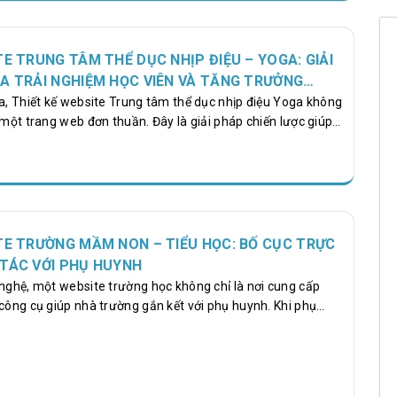
 vận hành bền vững, thân thiện, chuẩn UX/UI và tối ưu SEO,
ở rộng thị trường và tăng trưởng doanh số thực tế. 1. Hành
Hành Cùng…
TE TRUNG TÂM THỂ DỤC NHỊP ĐIỆU – YOGA: GIẢI
A TRẢI NGHIỆM HỌC VIÊN VÀ TĂNG TRƯỞNG
óa, Thiết kế website Trung tâm thể dục nhịp điệu Yoga không
 một trang web đơn thuần. Đây là giải pháp chiến lược giúp
sinh thái số toàn diện, nơi học viên có thể tìm lớp học, đặt
o dõi huấn luyện viên (HLV), xem video bài tập, đăng ký gói
ới trung tâm mọi lúc mọi nơi. Người dùng hiện nay chủ yếu
qua Google và mong muốn trải nghiệm đặt lịch nhanh chóng,
TE TRƯỜNG MẦM NON – TIỂU HỌC: BỐ CỤC TRỰC
 TÁC VỚI PHỤ HUYNH
 nghệ, một website trường học không chỉ là nơi cung cấp
 công cụ giúp nhà trường gắn kết với phụ huynh. Khi phụ
 chương trình học, đội ngũ giáo viên, hay quy trình tuyển
website chính thức. Vì thế, thiết kế website trường mầm non
n chu, chuyên nghiệp, thân thiện và dễ thao tác. Một
ốt sẽ giúp nâng cao uy tín, tạo niềm tin và thể hiện phong