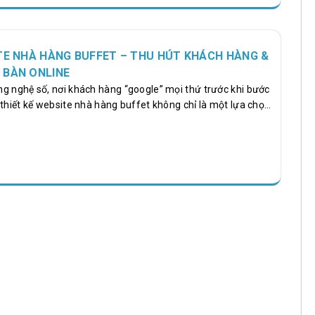
ại…
TE NHÀ HÀNG BUFFET – THU HÚT KHÁCH HÀNG &
 BÀN ONLINE
g nghệ số, nơi khách hàng “google” mọi thứ trước khi bước
 thiết kế website nhà hàng buffet không chỉ là một lựa chọn
òn bẩy mạnh mẽ giúp tăng lượng khách và đặt bàn trực
được đầu tư đúng hướng, được thiết kế chuyên nghiệp bởi
ó hơn 7 năm kinh nghiệm trong lĩnh vực thiết kế website nhà
ở rộng tệp khách hàng, gia tăng doanh thu và khẳng định
ị trường ẩm…