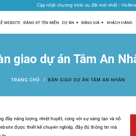
Cập nhật chương trình ưu đãi mới nhất - Hotline 0935 1919
KẾ WEBSITE
ĐĂNG KÝ TÊN MIỀN
DỰ ÁN
BẢNG GIÁ
KHÁCH HÀNG
àn giao dự án Tâm An Nh
TRANG CHỦ
BÀN GIAO DỰ ÁN TÂM AN NHÂN
g đầy năng lượng, nhiệt huyết, cùng với sự sáng tạo và nỗ
bsite được thiết kế chuyên nghiệp, đầy đủ thông tin mà
 ty.