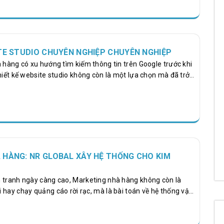
 chăm sóc khách hàng hiệu quả. Một website có đầu tư sẽ
iếp cận khách hàng tiềm năng trên Google, tăng tỷ lệ chuyển
í marketing lâu dài. Đồng thời, việc sở hữu một website cho
n tạo lợi thế cạnh tranh trước các đối thủ trong cùng lĩnh…
TE STUDIO CHUYÊN NGHIỆP CHUYÊN NGHIỆP
h hàng có xu hướng tìm kiếm thông tin trên Google trước khi
hiết kế website studio không còn là một lựa chọn mà đã trở
rọng giúp doanh nghiệp xây dựng thương hiệu và gia tăng lợi
website chuyên nghiệp là nơi giới thiệu dịch vụ, là "bộ mặt"
 trường số, góp phần tạo dựng niềm tin và thu hút khách
 kinh nghiệm triển khai nhiều giải pháp website chuẩn SEO,
n những…
 HÀNG: NR GLOBAL XÂY HỆ THỐNG CHO KIM
 tranh ngày càng cao, Marketing nhà hàng không còn là
 hay chạy quảng cáo rời rạc, mà là bài toán về hệ thống vận
e study của NR Global với KIM Seafood đặt ra một vấn đề rõ
nhà hàng đầu tư mạnh nhưng vẫn không có khách ổn định?