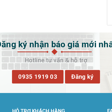
ăng ký nhận báo giá mới nh
Hotline tư vấn & hỗ trợ
0935 1919 03
Đăng ký
HỖ TRỢ KHÁCH HÀNG
F