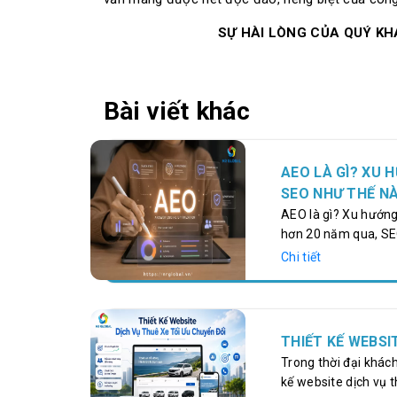
SỰ HÀI LÒNG CỦA QUÝ KHÁ
Bài viết khác
AEO LÀ GÌ? XU 
SEO NHƯ THẾ N
AEO là gì? Xu hướn
hơn 20 năm qua, SE
giúp doanh nghiệp t
Chi tiết
trí tuệ nhân tạo (A
Gemini, Claude, Cop
trong hành vi tìm ki
liên kết màu xanh n
THIẾT KẾ WEBSI
Trong thời đại khách
kế website dịch vụ 