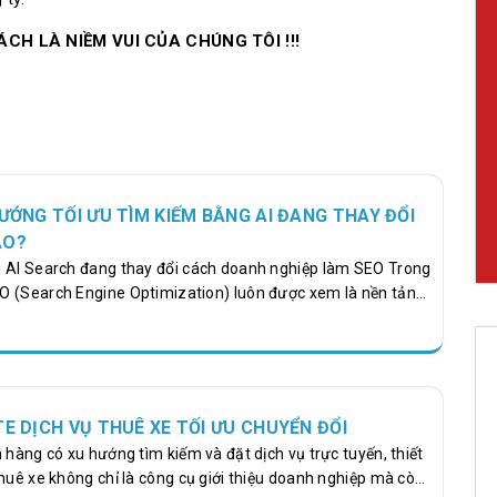
CH LÀ NIỀM VUI CỦA CHÚNG TÔI !!!
HƯỚNG TỐI ƯU TÌM KIẾM BẰNG AI ĐANG THAY ĐỔI
ÀO?
g AI Search đang thay đổi cách doanh nghiệp làm SEO Trong
O (Search Engine Optimization) luôn được xem là nền tảng
iếp cận khách hàng trên Google. Tuy nhiên, sự xuất hiện của
I) cùng các công cụ như ChatGPT, Google AI Overview,
ilot và Perplexity AI đã tạo ra một cuộc cách mạng mới
ếm thông tin. Ngày nay, thay vì chỉ nhận được danh sách 10
hư trước, người dùng ngày càng…
TE DỊCH VỤ THUÊ XE TỐI ƯU CHUYỂN ĐỔI
 hàng có xu hướng tìm kiếm và đặt dịch vụ trực tuyến, thiết
thuê xe không chỉ là công cụ giới thiệu doanh nghiệp mà còn