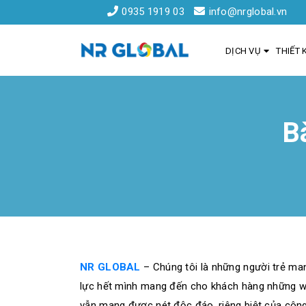
0935 1919 03
info@nrglobal.vn
DỊCH VỤ
THIẾT 
B
Liên kết nhanh
Dịch Vụ Thiết Kế Website Đà Nẵng
Đăng ký tên miền
Hồ sơ năng lực
Khách hàng
NR GLOBAL
– Chúng tôi là những người trẻ man
lực hết mình mang đến cho khách hàng những we
vẫn mang được nét độc đáo, riêng biệt của công