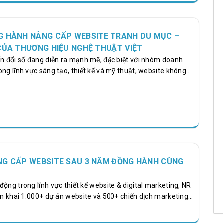
hẳng vào nguyên nhân cốt lõi và mở ra hướng tiếp cận mới
m kiếm thực tế của khách hàng. [video width="720"
"https://nrglobal.vn/wp-
26/04/clipsave.net-
G HÀNH NÂNG CẤP WEBSITE TRANH DU MỤC –
_i_s_n_s_ch_ch_t_l_ng_Kimseafood_Kimseafood_HaiSanSach_Tu
CỦA THƯƠNG HIỆU NGHỆ THUẬT VIỆT
 autoplay="true" muted="true"][/video]…
ển đổi số đang diễn ra mạnh mẽ, đặc biệt với nhóm doanh
ong lĩnh vực sáng tạo, thiết kế và mỹ thuật, website không
trực tuyến để khách hàng truy cập, mà còn là bộ mặt thương
hong cách nghệ thuật, giá trị thẩm mỹ và là công cụ bán
ành tranh treo tường, nơi yếu tố hình ảnh quyết định 80% trải
site càng phải tinh tế, bố cục hợp lý và hành trình mua
NG CẤP WEBSITE SAU 3 NĂM ĐỒNG HÀNH CÙNG
ộng trong lĩnh vực thiết kế website & digital marketing, NR
iển khai 1.000+ dự án website và 500+ chiến dịch marketing
p, trường học, trung tâm và đơn vị giáo dục trên toàn quốc.
thuần “làm web”. Chúng tôi tạo nên hệ thống thương hiệu