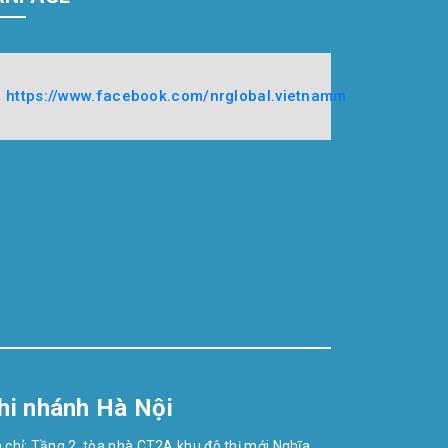
https://www.facebook.com/nrglobal.vietnamm
hi nhánh Hà Nội
a chỉ: Tầng 2, tòa nhà CT2A khu đô thị mới Nghĩa