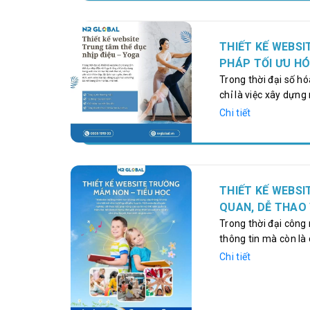
số – những nền tảng
giúp doanh nghiệp m
Trình 3 Năm Đồng 
THIẾT KẾ WEBSI
PHÁP TỐI ƯU HÓ
TRUNG TÂM
Trong thời đại số h
chỉ là việc xây dựng
trung tâm tạo ra hệ 
Chi tiết
lịch trực tuyến, the
học, và tương tác v
tìm kiếm thông tin 
thanh…
THIẾT KẾ WEBSI
QUAN, DỄ THAO
Trong thời đại công
thông tin mà còn là
huynh muốn tìm hiểu
Chi tiết
sinh, họ sẽ tìm đến 
cần được đầu tư chỉ
website trường học t